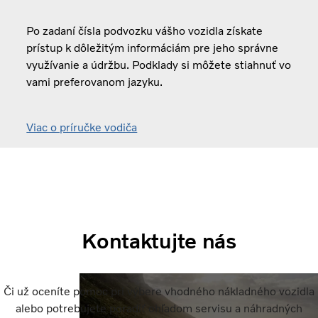
Po zadaní čísla podvozku vášho vozidla získate
prístup k dôležitým informáciám pre jeho správne
využívanie a údržbu. Podklady si môžete stiahnuť vo
vami preferovanom jazyku.
Viac o príručke vodiča
Kontaktujte nás
Či už oceníte pomoc pri výbere vhodného nákladného vozidla
alebo potrebujete poradiť ohľadom servisu a náhradných