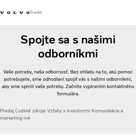
Trucks
Kontaktujte nás
Merchandise Shop
Prihlásiť sa
Slovenská Republika
Spojte sa s našimi
odborníkmi
Segmentácia dopravy
Nákladné vozidlá
Služby
Vaše potreby, naša odbornosť. Bez ohľadu na to, akú pomoc
Predajná a servisná sieť
potrebujete, sme odhodlaní spojiť vás s našimi odborníkmi,
Novinky
aby sme splnili vaše potreby. Začnite vyplnením kontaktného
O nás
formulára.
Kontaktujte nás
Kariéra
Predaj
Ľudské zdroje
Vzťahy s investormi
Komunikácia a
marketing
Iné