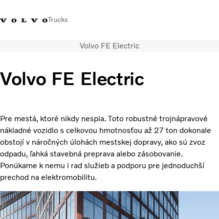
Trucks
Volvo FE Electric
Kontaktujte nás
Merchandise Shop
Prihlásiť sa
Slovenská Republika
Volvo FE Electric
Segmentácia dopravy
Nákladné vozidlá
Služby
Pre mestá, ktoré nikdy nespia. Toto robustné trojnápravové
Predajná a servisná sieť
nákladné vozidlo s celkovou hmotnosťou až 27 ton dokonale
Novinky
obstojí v náročných úlohách mestskej dopravy, ako sú zvoz
O nás
odpadu, ľahká stavebná preprava alebo zásobovanie.
Kontaktujte nás
Ponúkame k nemu i rad služieb a podporu pre jednoduchší
Kariéra
prechod na elektromobilitu.