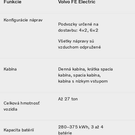
Funkcie
Volvo FE Electric
Konfigurácie náprav
Podvozky určené na
dostavbu: 4×2, 6×2
Všetky nápravy sú
vzduchom odpružené
Kabína
Denná kabína, krátka spacia
kabína, spacia kabína,
kabína s nízkym vstupom
Až 27 ton
Celková hmotnosť
vozidla
280–375 kWh, 3 až 4
Kapacita batérií
batérie