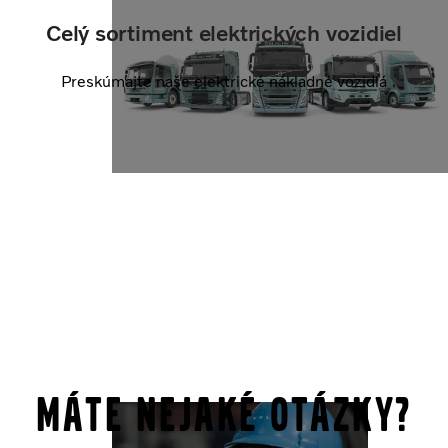
Celý sortiment elektrických vozidiel
Preskúmajte naše elektrické nákladné vozidlá
Máte nejaké otázky?