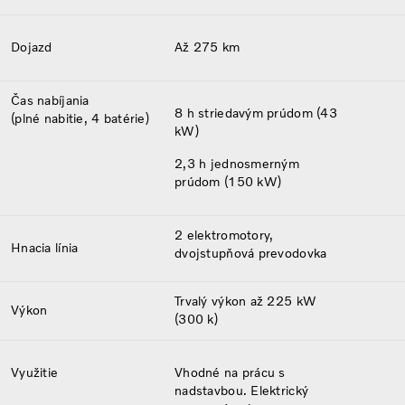
Dojazd
Až 275 km
Čas nabíjania
8 h striedavým prúdom (43
(plné nabitie, 4 batérie)
kW)
2,3 h jednosmerným
prúdom (150 kW)
2 elektromotory,
Hnacia línia
dvojstupňová prevodovka
Trvalý výkon až 225 kW
Výkon
(300 k)
Využitie
Vhodné na prácu s
nadstavbou. Elektrický