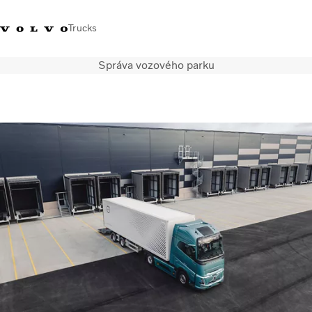
Trucks
Správa vozového parku
Kontaktujte nás
Merchandise Shop
Prihlásiť sa
Slovenská Republika
Segmentácia dopravy
Nákladné vozidlá
Služby
Predajná a servisná sieť
Novinky
O nás
Kontaktujte nás
Kariéra