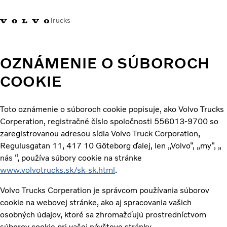
Trucks
Kontaktujte nás
Merchandise Shop
Prihlásiť sa
Slovenská Republika
OZNÁMENIE O SÚBOROCH
COOKIE
Segmentácia dopravy
Nákladné vozidlá
Toto oznámenie o súboroch cookie popisuje, ako Volvo Trucks
Služby
Corperation, registračné číslo spoločnosti 556013-9700 so
Predajná a servisná sieť
zaregistrovanou adresou sídla Volvo Truck Corporation,
Novinky
Regulusgatan 11, 417 10 Göteborg ďalej, len „Volvo“, „my“, „
O nás
nás “, používa súbory cookie na stránke
Kontaktujte nás
www.volvotrucks.sk/sk-sk.html
.
Kariéra
Volvo Trucks Corperation je správcom používania súborov
cookie na webovej stránke, ako aj spracovania vašich
osobných údajov, ktoré sa zhromažďujú prostredníctvom
súborov cookie pri vašej návšteve stránky