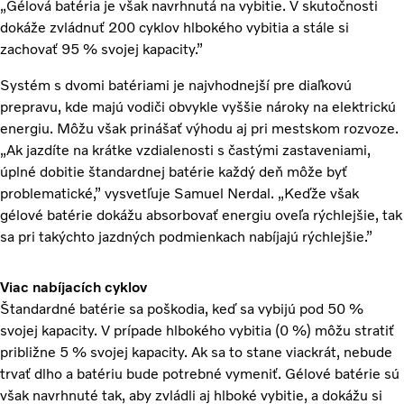
„Gélová batéria je však navrhnutá na vybitie. V skutočnosti
dokáže zvládnuť 200 cyklov hlbokého vybitia a stále si
zachovať 95 % svojej kapacity.”
Systém s dvomi batériami je najvhodnejší pre diaľkovú
prepravu, kde majú vodiči obvykle vyššie nároky na elektrickú
energiu. Môžu však prinášať výhodu aj pri mestskom rozvoze.
„Ak jazdíte na krátke vzdialenosti s častými zastaveniami,
úplné dobitie štandardnej batérie každý deň môže byť
problematické,” vysvetľuje Samuel Nerdal. „Keďže však
gélové batérie dokážu absorbovať energiu oveľa rýchlejšie, tak
sa pri takýchto jazdných podmienkach nabíjajú rýchlejšie.”
Viac nabíjacích cyklov
Štandardné batérie sa poškodia, keď sa vybijú pod 50 %
svojej kapacity. V prípade hlbokého vybitia (0 %) môžu stratiť
približne 5 % svojej kapacity. Ak sa to stane viackrát, nebude
trvať dlho a batériu bude potrebné vymeniť. Gélové batérie sú
však navrhnuté tak, aby zvládli aj hlboké vybitie, a dokážu si