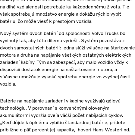
na dlhé vzdialenosti potrebuje ku každodennému životu. Tie
však spotrebujú množstvo energie a dokážu rýchlo vybiť
batériu, čo môže viesť k prestojom vozidla.
Nový systém dvoch batérií od spoločnosti Volvo Trucks bol
vyvinutý tak, aby túto dilemu vyriešil. Systém pozostáva z
dvoch samostatných batérií: jedna slúži výlučne na štartovanie
motora a druhá na napájanie všetkých ostatných elektrických
zariadení kabíny. Tým sa zabezpečí, aby malo vozidlo vždy k
dispozícii dostatok energie na naštartovanie motora, a
súčasne umožňuje vysokú spotrebu energie vo zvyšnej časti
vozidla.
Batérie na napájanie zariadení v kabíne využívajú gélovú
technológiu. V porovnaní s konvenčnými olovenými
akumulátormi vydržia oveľa väčší počet nabíjacích cyklov.
„Keď dôjde k úplnému vybitiu štandardnej batérie, prídete
približne o päť percent jej kapacity,” hovorí Hans Westerlind.