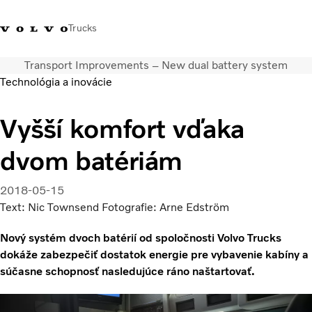
Trucks
Transport Improvements – New dual battery system
Kontaktujte nás
Merchandise Shop
Prihlásiť sa
Slovenská Republika
Technológia a inovácie
Segmentácia dopravy
Vyšší komfort vďaka
Nákladné vozidlá
dvom batériám
Služby
Predajná a servisná sieť
Novinky
2018-05-15
O nás
Text: Nic Townsend Fotografie: Arne Edström
Kontaktujte nás
Nový systém dvoch batérií od spoločnosti Volvo Trucks
Kariéra
dokáže zabezpečiť dostatok energie pre vybavenie kabíny a
súčasne schopnosť nasledujúce ráno naštartovať.