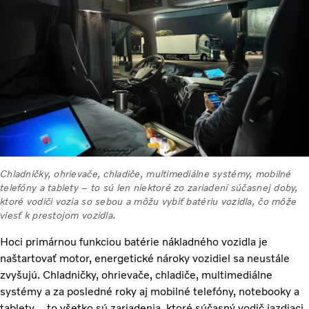
Chladničky, ohrievače, chladiče, multimediálne systémy, mobilné
telefóny a tablety – to sú len niektoré zo zariadení súčasnej doby,
ktoré vodiči vozia so sebou a môžu vybiť batériu vozidla, čo môže
viesť k prestojom vozidla.
Hoci primárnou funkciou batérie nákladného vozidla je
naštartovať motor, energetické nároky vozidiel sa neustále
zvyšujú. Chladničky, ohrievače, chladiče, multimediálne
systémy a za posledné roky aj mobilné telefóny, notebooky a
tablety – to všetko sú zariadenia, ktoré súčasný vodič jazdiaci