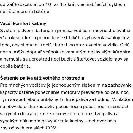
udržať kapacitu aj po 10- až 15-krát viac nabíjacích cykloch
než štandardné batérie.
Väčší komfort kabíny
Systém s dvomi batériami prináša vodičom možnosť užívať si
všetok komfort a pohodlie elektrického vybavenia kabíny bez
toho, aby si museli robiť starosti so štartovaním vozidla. Celú
noc si môžu dopriať spánok so zapnutým nezávislým kúrením
a nemusia sa uprostred noci budiť a štartovať vozidlo, aby sa
dobila batéria.
Šetrenie paliva aj životného prostredia
Pre mnohých vodičov je jednoduchým riešením na zachovanie
kapacity batérie ponechanie motora v prevádzke po celú noc.
Tým sa spotrebujú približne tri litre paliva za hodinu. Vzhľadom
na obvyklú dĺžku zastávky počas noci a počet nocí na cestách
sa rýchlo dopracujeme k obrovskému množstvu paliva a
vysokým nákladom na vykúrenie kabíny – nehovoriac o
zbytočných emisiách CO2.