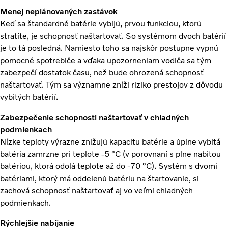
Menej neplánovaných zastávok
Keď sa štandardné batérie vybijú, prvou funkciou, ktorú
stratíte, je schopnosť naštartovať. So systémom dvoch batérií
je to tá posledná. Namiesto toho sa najskôr postupne vypnú
pomocné spotrebiče a vďaka upozorneniam vodiča sa tým
zabezpečí dostatok času, než bude ohrozená schopnosť
naštartovať. Tým sa významne zníži riziko prestojov z dôvodu
vybitých batérií.
Zabezpečenie schopnosti naštartovať v chladných
podmienkach
Nízke teploty výrazne znižujú kapacitu batérie a úplne vybitá
batéria zamrzne pri teplote -5 °C (v porovnaní s plne nabitou
batériou, ktorá odolá teplote až do -70 °C). Systém s dvomi
batériami, ktorý má oddelenú batériu na štartovanie, si
zachová schopnosť naštartovať aj vo veľmi chladných
podmienkach.
Rýchlejšie nabíjanie