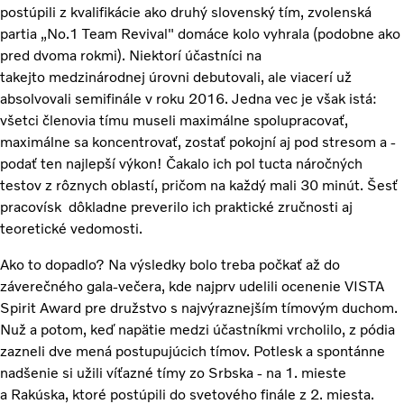
postúpili z kvalifikácie ako druhý slovenský tím, zvolenská
partia „No.1 Team Revival" domáce kolo vyhrala (podobne ako
pred dvoma rokmi). Niektorí účastníci na
takejto medzinárodnej úrovni debutovali, ale viacerí už
absolvovali semifinále v roku 2016. Jedna vec je však istá:
všetci členovia tímu museli maximálne spolupracovať,
maximálne sa koncentrovať, zostať pokojní aj pod stresom a -
podať ten najlepší výkon! Čakalo ich pol tucta náročných
testov z rôznych oblastí, pričom na každý mali 30 minút. Šesť
pracovísk dôkladne preverilo ich praktické zručnosti aj
teoretické vedomosti.
Ako to dopadlo? Na výsledky bolo treba počkať až do
záverečného gala-večera, kde najprv udelili ocenenie VISTA
Spirit Award pre družstvo s najvýraznejším tímovým duchom.
Nuž a potom, keď napätie medzi účastníkmi vrcholilo, z pódia
zazneli dve mená postupujúcich tímov. Potlesk a spontánne
nadšenie si užili víťazné tímy zo Srbska - na 1. mieste
a Rakúska, ktoré postúpili do svetového finále z 2. miesta.