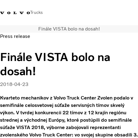
Trucks
Finále VISTA bolo na dosah!
Kontaktujte nás
Merchandise Shop
Prihlásiť sa
Slovenská Republika
Press release
Segmentácia dopravy
Finále VISTA bolo na
Nákladné vozidlá
dosah!
Služby
Predajná a servisná sieť
Novinky
2018-04-23
O nás
Kvarteto mechanikov z Volvo Truck Center Zvolen podalo v
Kontaktujte nás
semifinále celosvetovej súťaže servisných tímov skvelý
Kariéra
výkon. V tvrdej konkurencii 22 tímov z 12 krajín regiónu
strednej a východnej Európy, ktoré postúpili do semifinále
súťaže VISTA 2018, výborne zabojovali reprezentanti
zvolenského Volvo Truck Center: vo svojej skupine obsadili 3.