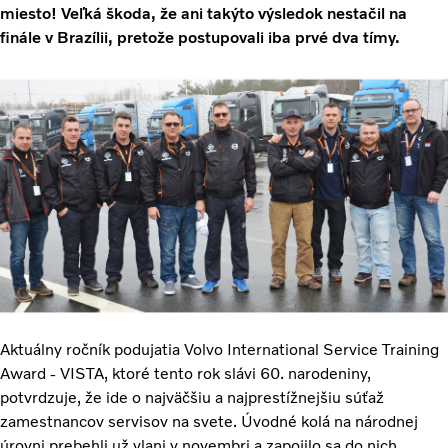
miesto! Veľká škoda, že ani takýto výsledok nestačil na
finále v Brazílii, pretože postupovali iba prvé dva tímy.
Aktuálny ročník podujatia Volvo International Service Training
Award - VISTA, ktoré tento rok slávi 60. narodeniny,
potvrdzuje, že ide o najväčšiu a najprestížnejšiu súťaž
zamestnancov servisov na svete. Úvodné kolá na národnej
úrovni prebehli už vlani v novembri a zapojilo sa do nich