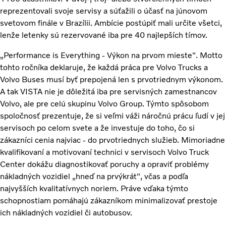
reprezentovali svoje servisy a súťažili o účasť na júnovom
svetovom finále v Brazílii. Ambície postúpiť mali určite všetci,
lenže letenky sú rezervované iba pre 40 najlepších tímov.
„Performance is Everything - Výkon na prvom mieste". Motto
tohto ročníka deklaruje, že každá práca pre Volvo Trucks a
Volvo Buses musí byť prepojená len s prvotriednym výkonom.
A tak VISTA nie je dôležitá iba pre servisných zamestnancov
Volvo, ale pre celú skupinu Volvo Group. Týmto spôsobom
spoločnosť prezentuje, že si veľmi váži náročnú prácu ľudí v jej
servisoch po celom svete a že investuje do toho, čo si
zákazníci cenia najviac - do prvotriednych služieb. Mimoriadne
kvalifikovaní a motivovaní technici v servisoch Volvo Truck
Center dokážu diagnostikovať poruchy a opraviť problémy
nákladných vozidiel „hneď na prvýkrát", včas a podľa
najvyšších kvalitatívnych noriem. Práve vďaka týmto
schopnostiam pomáhajú zákazníkom minimalizovať prestoje
ich nákladných vozidiel či autobusov.