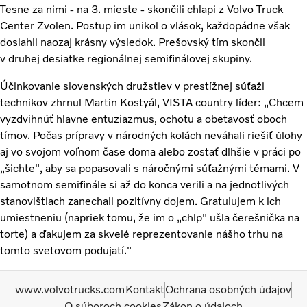
Tesne za nimi - na 3. mieste - skončili chlapi z Volvo Truck
Center Zvolen. Postup im unikol o vlások, každopádne však
dosiahli naozaj krásny výsledok. Prešovský tím skončil
v druhej desiatke regionálnej semifinálovej skupiny.
Účinkovanie slovenských družstiev v prestížnej súťaži
technikov zhrnul Martin Kostyál, VISTA country líder: „Chcem
vyzdvihnúť hlavne entuziazmus, ochotu a obetavosť oboch
tímov. Počas prípravy v národných kolách neváhali riešiť úlohy
aj vo svojom voľnom čase doma alebo zostať dlhšie v práci po
„šichte", aby sa popasovali s náročnými súťažnými témami. V
samotnom semifinále si až do konca verili a na jednotlivých
stanovištiach zanechali pozitívny dojem. Gratulujem k ich
umiestneniu (napriek tomu, že im o „chlp" ušla čerešnička na
torte) a ďakujem za skvelé reprezentovanie nášho trhu na
tomto svetovom podujatí."
www.volvotrucks.com
Kontakt
Ochrana osobných údajov
O súboroch cookies
Zákon o údajoch