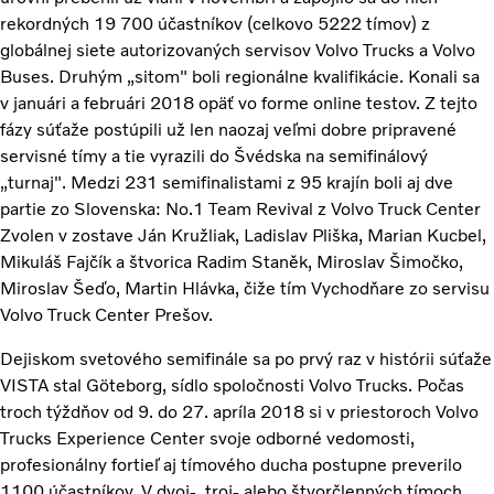
rekordných 19 700 účastníkov (celkovo 5222 tímov) z
globálnej siete autorizovaných servisov Volvo Trucks a Volvo
Buses. Druhým „sitom" boli regionálne kvalifikácie. Konali sa
v januári a februári 2018 opäť vo forme online testov. Z tejto
fázy súťaže postúpili už len naozaj veľmi dobre pripravené
servisné tímy a tie vyrazili do Švédska na semifinálový
„turnaj". Medzi 231 semifinalistami z 95 krajín boli aj dve
partie zo Slovenska: No.1 Team Revival z Volvo Truck Center
Zvolen v zostave Ján Kružliak, Ladislav Pliška, Marian Kucbel,
Mikuláš Fajčík a štvorica Radim Staněk, Miroslav Šimočko,
Miroslav Šeďo, Martin Hlávka, čiže tím Vychodňare zo servisu
Volvo Truck Center Prešov.
Dejiskom svetového semifinále sa po prvý raz v histórii súťaže
VISTA stal Göteborg, sídlo spoločnosti Volvo Trucks. Počas
troch týždňov od 9. do 27. apríla 2018 si v priestoroch Volvo
Trucks Experience Center svoje odborné vedomosti,
profesionálny fortieľ aj tímového ducha postupne preverilo
1100 účastníkov. V dvoj-, troj- alebo štvorčlenných tímoch