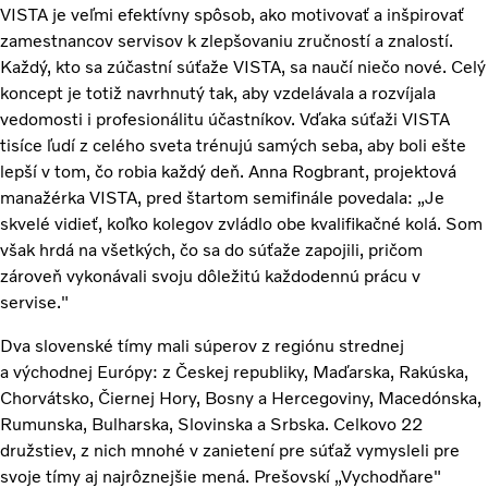
VISTA je veľmi efektívny spôsob, ako motivovať a inšpirovať
zamestnancov servisov k zlepšovaniu zručností a znalostí.
Každý, kto sa zúčastní súťaže VISTA, sa naučí niečo nové. Celý
koncept je totiž navrhnutý tak, aby vzdelávala a rozvíjala
vedomosti i profesionálitu účastníkov. Vďaka súťaži VISTA
tisíce ľudí z celého sveta trénujú samých seba, aby boli ešte
lepší v tom, čo robia každý deň. Anna Rogbrant, projektová
manažérka VISTA, pred štartom semifinále povedala: „Je
skvelé vidieť, koľko kolegov zvládlo obe kvalifikačné kolá. Som
však hrdá na všetkých, čo sa do súťaže zapojili, pričom
zároveň vykonávali svoju dôležitú každodennú prácu v
servise."
Dva slovenské tímy mali súperov z regiónu strednej
a východnej Európy: z Českej republiky, Maďarska, Rakúska,
Chorvátsko, Čiernej Hory, Bosny a Hercegoviny, Macedónska,
Rumunska, Bulharska, Slovinska a Srbska. Celkovo 22
družstiev, z nich mnohé v zanietení pre súťaž vymysleli pre
svoje tímy aj najrôznejšie mená. Prešovskí „Vychodňare"