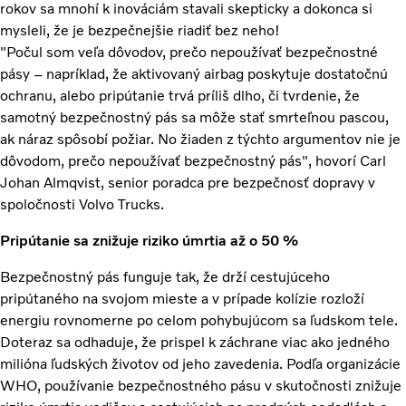
rokov sa mnohí k inováciám stavali skepticky a dokonca si
mysleli, že je bezpečnejšie riadiť bez neho!
"Počul som veľa dôvodov, prečo nepoužívať bezpečnostné
pásy – napríklad, že aktivovaný airbag poskytuje dostatočnú
ochranu, alebo pripútanie trvá príliš dlho, či tvrdenie, že
samotný bezpečnostný pás sa môže stať smrteľnou pascou,
ak náraz spôsobí požiar. No žiaden z týchto argumentov nie je
dôvodom, prečo nepoužívať bezpečnostný pás", hovorí Carl
Johan Almqvist, senior poradca pre bezpečnosť dopravy v
spoločnosti Volvo Trucks.
Pripútanie sa znižuje riziko úmrtia až o 50 %
Bezpečnostný pás funguje tak, že drží cestujúceho
pripútaného na svojom mieste a v prípade kolízie rozloží
energiu rovnomerne po celom pohybujúcom sa ľudskom tele.
Doteraz sa odhaduje, že prispel k záchrane viac ako jedného
milióna ľudských životov od jeho zavedenia. Podľa organizácie
WHO, používanie bezpečnostného pásu v skutočnosti znižuje