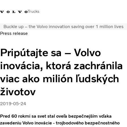
Trucks
Buckle up – the Volvo innovation saving over 1 million lives
Kontaktujte nás
Merchandise Shop
Prihlásiť sa
Slovenská Republika
Press release
Segmentácia dopravy
Pripútajte sa – Volvo
Nákladné vozidlá
inovácia, ktorá zachránila
Služby
Predajná a servisná sieť
viac ako milión ľudských
Novinky
O nás
životov
Kontaktujte nás
Kariéra
2019-05-24
Pred 60 rokmi sa svet stal oveľa bezpečnejším vďaka
zavedeniu Volvo inovácie - trojbodového bezpečnostného