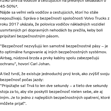
riziko úmrtia vodičov a cestujúcich na predných sedadlách o
45-50%*.
Nájde sa veľmi veľa vodičov a cestujúcich, ktorí ho stále
nepoužívajú. Správa o bezpečnosti spoločnosti Volvo Trucks z
roku 2017 ukázala, že polovica vodičov nákladných vozidiel
usmrtených pri dopravných nehodách by prežila, keby boli
pripútaní bezpečnostným pásom.
"Bezpečnosť nezvyšujú len samotné bezpečnostné pásy – je
to optimálne fungovanie aj iných bezpečnostných systémov.
Airbag, núdzová brzda a prvky kabíny spolu zabezpečujú
ochranu", hovorí Carl Johan.
A tiež tvrdí, že existuje jednoduchý prvý krok, ako zvýšiť svoju
bezpečnosť počas jazdy:
"Pripútajte sa! Trvá to len dve sekundy – a tieto dve sekundy
stoja za to, aby ste poskytli bezpečnosť nielen sebe, ale aj
iným. Je to jedno z najlepších bezpečnostných opatrení, ktoré
môžete prijať".