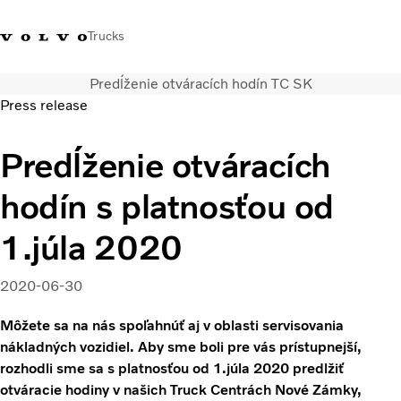
Trucks
Predĺženie otváracích hodín TC SK
Kontaktujte nás
Merchandise Shop
Prihlásiť sa
Slovenská Republika
Press release
Segmentácia dopravy
Predĺženie otváracích
Nákladné vozidlá
hodín s platnosťou od
Služby
Predajná a servisná sieť
1.júla 2020
Novinky
O nás
2020-06-30
Kontaktujte nás
Kariéra
Môžete sa na nás spoľahnúť aj v oblasti servisovania
nákladných vozidiel. Aby sme boli pre vás prístupnejší,
rozhodli sme sa s platnosťou od 1.júla 2020 predlžiť
otváracie hodiny v našich Truck Centrách Nové Zámky,