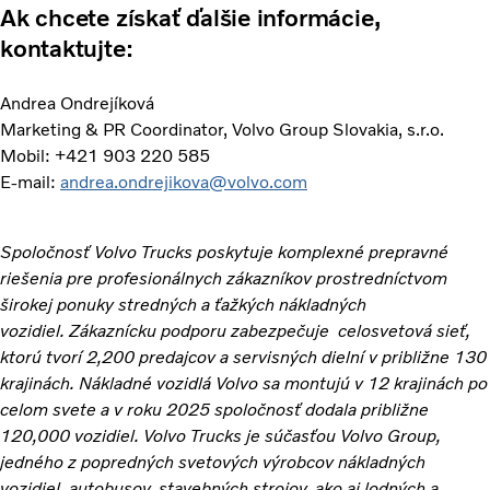
Ak chcete získať ďalšie informácie,
kontaktujte:
Andrea Ondrejíková
Marketing & PR Coordinator, Volvo Group Slovakia, s.r.o.
Mobil: +421 903 220 585
E-mail:
andrea.ondrejikova@volvo.com
Spoločnosť Volvo Trucks poskytuje komplexné prepravné
riešenia pre profesionálnych zákazníkov prostredníctvom
širokej ponuky stredných a ťažkých nákladných
vozidiel. Zákaznícku podporu zabezpečuje celosvetová sieť,
ktorú tvorí 2,200 predajcov a servisných dielní v približne 130
krajinách. Nákladné vozidlá Volvo sa montujú v 12 krajinách po
celom svete a v roku 2025 spoločnosť dodala približne
120,000 vozidiel. Volvo Trucks je súčasťou Volvo Group,
jedného z popredných svetových výrobcov nákladných
vozidiel, autobusov, stavebných strojov, ako aj lodných a