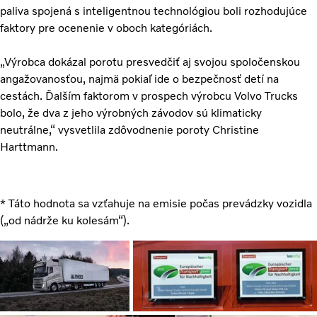
paliva spojená s inteligentnou technológiou boli rozhodujúce
faktory pre ocenenie v oboch kategóriách.
„Výrobca dokázal porotu presvedčiť aj svojou spoločenskou
angažovanosťou, najmä pokiaľ ide o bezpečnosť detí na
cestách. Ďalším faktorom v prospech výrobcu Volvo Trucks
bolo, že dva z jeho výrobných závodov sú klimaticky
neutrálne,“ vysvetlila zdôvodnenie poroty Christine
Harttmann.
* Táto hodnota sa vzťahuje na emisie počas prevádzky vozidla
(„od nádrže ku kolesám“).