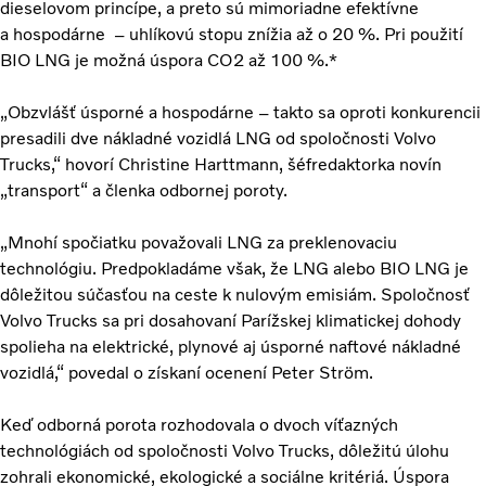
dieselovom princípe, a preto sú mimoriadne efektívne
a hospodárne – uhlíkovú stopu znížia až o 20 %. Pri použití
BIO LNG je možná úspora CO2 až 100 %.*
„Obzvlášť úsporné a hospodárne – takto sa oproti konkurencii
presadili dve nákladné vozidlá LNG od spoločnosti Volvo
Trucks,“ hovorí Christine Harttmann, šéfredaktorka novín
„transport“ a členka odbornej poroty.
„Mnohí spočiatku považovali LNG za preklenovaciu
technológiu. Predpokladáme však, že LNG alebo BIO LNG je
dôležitou súčasťou na ceste k nulovým emisiám. Spoločnosť
Volvo Trucks sa pri dosahovaní Parížskej klimatickej dohody
spolieha na elektrické, plynové aj úsporné naftové nákladné
vozidlá,“ povedal o získaní ocenení Peter Ström.
Keď odborná porota rozhodovala o dvoch víťazných
technológiách od spoločnosti Volvo Trucks, dôležitú úlohu
zohrali ekonomické, ekologické a sociálne kritériá. Úspora