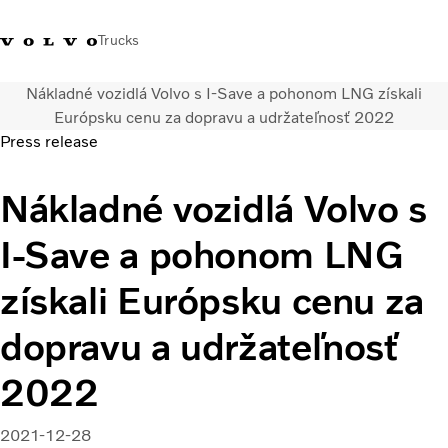
Trucks
Nákladné vozidlá Volvo s I-Save a pohonom LNG získali
Kontaktujte nás
Merchandise Shop
Prihlásiť sa
Slovenská Republika
Európsku cenu za dopravu a udržateľnosť 2022
Press release
Segmentácia dopravy
Nákladné vozidlá Volvo s
Nákladné vozidlá
Služby
I-Save a pohonom LNG
Predajná a servisná sieť
Novinky
získali Európsku cenu za
O nás
Kontaktujte nás
dopravu a udržateľnosť
Kariéra
2022
2021-12-28