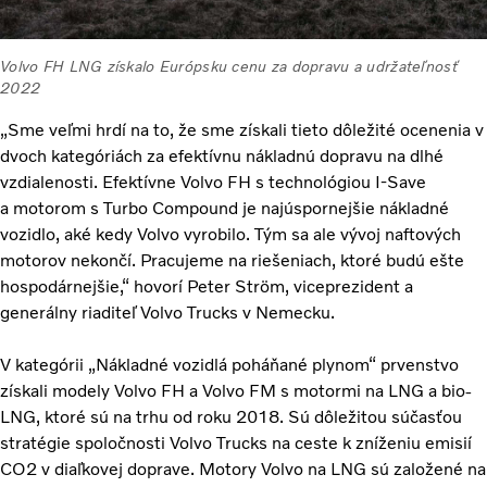
Volvo FH LNG získalo Európsku cenu za dopravu a udržateľnosť
2022
„Sme veľmi hrdí na to, že sme získali tieto dôležité ocenenia v
dvoch kategóriách za efektívnu nákladnú dopravu na dlhé
vzdialenosti. Efektívne Volvo FH s technológiou I-Save
a motorom s Turbo Compound je najúspornejšie nákladné
vozidlo, aké kedy Volvo vyrobilo. Tým sa ale vývoj naftových
motorov nekončí. Pracujeme na riešeniach, ktoré budú ešte
hospodárnejšie,“ hovorí Peter Ström, viceprezident a
generálny riaditeľ Volvo Trucks v Nemecku.
V kategórii „Nákladné vozidlá poháňané plynom“ prvenstvo
získali modely Volvo FH a Volvo FM s motormi na LNG a bio-
LNG, ktoré sú na trhu od roku 2018. Sú dôležitou súčasťou
stratégie spoločnosti Volvo Trucks na ceste k zníženiu emisií
CO2 v diaľkovej doprave. Motory Volvo na LNG sú založené na