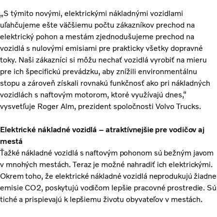
„S týmito novými, elektrickými nákladnými vozidlami
uľahčujeme ešte väčšiemu počtu zákazníkov prechod na
elektrický pohon a mestám zjednodušujeme prechod na
vozidlá s nulovými emisiami pre prakticky všetky dopravné
toky. Naši zákazníci si môžu nechať vozidlá vyrobiť na mieru
pre ich špecifickú prevádzku, aby znížili environmentálnu
stopu a zároveň získali rovnakú funkčnosť ako pri nákladných
vozidlách s naftovým motorom, ktoré využívajú dnes,“
vysvetľuje Roger Alm, prezident spoločnosti Volvo Trucks.
Elektrické nákladné vozidlá – atraktívnejšie pre vodičov aj
mestá
Ťažké nákladné vozidlá s naftovým pohonom sú bežným javom
v mnohých mestách. Teraz je možné nahradiť ich elektrickými.
Okrem toho, že elektrické nákladné vozidlá neprodukujú žiadne
emisie CO2, poskytujú vodičom lepšie pracovné prostredie. Sú
tiché a prispievajú k lepšiemu životu obyvateľov v mestách.