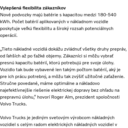
Vylepšená flexibilita zákazníkov
Nové podvozky majú batérie s kapacitou medzi 180-540
kWh. Počet batérií aplikovaných v nákladnom vozidle
poskytuje veľkú flexibilitu a široký rozsah potenciálnych
operácií.
„Tieto nákladné vozidlá dokážu zvládnuť všetky druhy prepráv,
od ľahších až po ťažké objemy. Zákazníci si môžu vybrať
presnú kapacitu batérií, ktorú potrebujú pre svoje úlohy.
Vozidlo tak bude vybavené len takým počtom batérií, aký je
pre ich prácu potrebný, a môžu tak zvýšiť užitočné zaťaženie.
Stručne povedané, máme optimálne a nákladovo
najefektívnejšie riešenie elektrickej dopravy bez ohľadu na
prepravnú úlohu,“ hovorí Roger Alm, prezident spoločnosti
Volvo Trucks.
Volvo Trucks je jediným svetovým výrobcom nákladných
vozidiel s celým radom elektrických nákladných vozidiel v