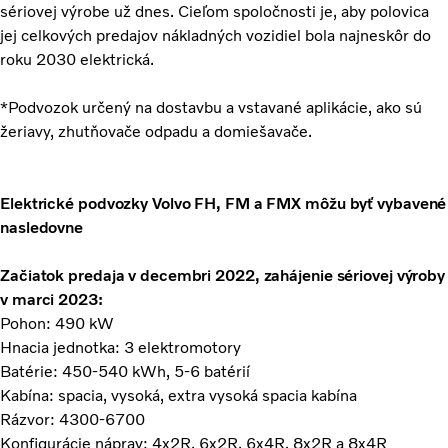
sériovej výrobe už dnes. Cieľom spoločnosti je, aby polovica
jej celkových predajov nákladných vozidiel bola najneskôr do
roku 2030 elektrická.
*Podvozok určený na dostavbu a vstavané aplikácie, ako sú
žeriavy, zhutňovače odpadu a domiešavače.
Elektrické podvozky Volvo FH, FM a FMX môžu byť vybavené
nasledovne
Začiatok predaja v decembri 2022, zahájenie sériovej výroby
v marci 2023:
Pohon: 490 kW
Hnacia jednotka: 3 elektromotory
Batérie: 450-540 kWh, 5-6 batérií
Kabína: spacia, vysoká, extra vysoká spacia kabína
Rázvor: 4300-6700
Konfigurácie náprav: 4x2R, 6x2R, 6x4R, 8x2R a 8x4R