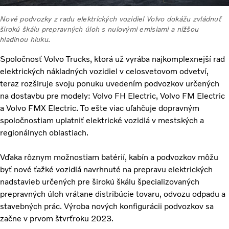
Nové podvozky z radu elektrických vozidiel Volvo dokážu zvládnuť
širokú škálu prepravných úloh s nulovými emisiami a nižšou
hladinou hluku.
Spoločnosť Volvo Trucks, ktorá už vyrába najkomplexnejší rad
elektrických nákladných vozidiel v celosvetovom odvetví,
teraz rozširuje svoju ponuku uvedením podvozkov určených
na dostavbu pre modely: Volvo FH Electric, Volvo FM Electric
a Volvo FMX Electric. To ešte viac uľahčuje dopravným
spoločnostiam uplatniť elektrické vozidlá v mestských a
regionálnych oblastiach.
Vďaka rôznym možnostiam batérií, kabín a podvozkov môžu
byť nové ťažké vozidlá navrhnuté na prepravu elektrických
nadstavieb určených pre širokú škálu špecializovaných
prepravných úloh vrátane distribúcie tovaru, odvozu odpadu a
stavebných prác. Výroba nových konfigurácii podvozkov sa
začne v prvom štvrťroku 2023.