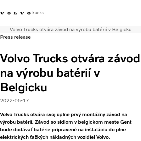
Trucks
Volvo Trucks otvára závod na výrobu batérií v Belgicku
Kontaktujte nás
Merchandise Shop
Prihlásiť sa
Slovenská Republika
Press release
Segmentácia dopravy
Volvo Trucks otvára závod
Nákladné vozidlá
na výrobu batérií v
Služby
Predajná a servisná sieť
Belgicku
Novinky
O nás
2022-05-17
Kontaktujte nás
Kariéra
Volvo Trucks otvára svoj úplne prvý montážny závod na
výrobu batérií. Závod so sídlom v belgickom meste Gent
bude dodávať batérie pripravené na inštaláciu do plne
elektrických ťažkých nákladných vozidiel Volvo.