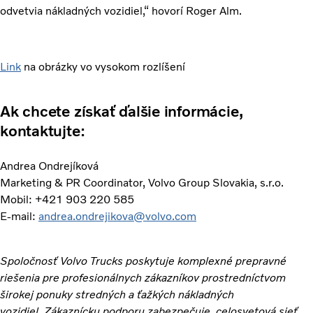
odvetvia nákladných vozidiel,“ hovorí Roger Alm.
Link
na obrázky vo vysokom rozlíšení
Ak chcete získať ďalšie informácie,
kontaktujte:
Andrea Ondrejíková
Marketing & PR Coordinator, Volvo Group Slovakia, s.r.o.
Mobil: +421 903 220 585
E-mail:
andrea.ondrejikova@volvo.com
Spoločnosť Volvo Trucks poskytuje komplexné prepravné
riešenia pre profesionálnych zákazníkov prostredníctvom
širokej ponuky stredných a ťažkých nákladných
vozidiel. Zákaznícku podporu zabezpečuje celosvetová sieť,