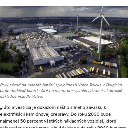
Prvý závod na montáž batérií spoločnosti Volvo Trucks v Belgicku
bude dodávať batérie šité na mieru pre vysokovýkonné elektrické
nákladné vozidlá Volvo.
„Táto investícia je dôkazom nášho silného záväzku k
elektrifikácii kamiónovej prepravy. Do roku 2030 bude
najmenej 50 percent všetkých nákladných vozidiel, ktoré
celosvetovo predávame, elektrických a do roku 2040 budeme