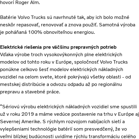
hovorí Roger Alm.
Batérie Volvo Trucks sú navrhnuté tak, aby ich bolo možné
neskôr repasovať, renovovať a znova použiť. Samotná výroba
je poháňaná 100% obnoviteľnou energiou.
Elektrické riešenia pre väčšinu prepravných potrieb
Vďaka výrobe troch vysokovýkonných plne elektrických
modelov od tohto roku v Európe, spoločnosť Volvo Trucks
ponúkne celkovo šesť modelov elektrických nákladných
vozidiel na celom svete, ktoré pokrývajú všetky oblasti - od
mestskej distribúcie a odvozu odpadu až po regionálnu
prepravu a stavebné práce.
“Sériovú výrobu elektrických nákladných vozidiel sme spustili
už v roku 2019 a máme vedúce postavenie na trhu v Európe aj
Severnej Amerike. S rýchlym rozvojom nabíjacích sietí a
vylepšeniami technológie batérií som presvedčený, že vo
veľmi blízkej budúcnosti uvidíme rýchlu transformáciu celého