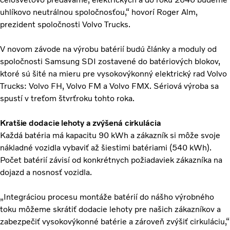
uhlíkovo neutrálnou spoločnosťou,“ hovorí Roger Alm,
prezident spoločnosti Volvo Trucks.
V novom závode na výrobu batérií budú články a moduly od
spoločnosti Samsung SDI zostavené do batériových blokov,
ktoré sú šité na mieru pre vysokovýkonný elektrický rad Volvo
Trucks: Volvo FH, Volvo FM a Volvo FMX. Sériová výroba sa
spustí v treťom štvrťroku tohto roka.
Kratšie dodacie lehoty a zvýšená cirkulácia
Každá batéria má kapacitu 90 kWh a zákazník si môže svoje
nákladné vozidla vybaviť až šiestimi batériami (540 kWh).
Počet batérií závisí od konkrétnych požiadaviek zákazníka na
dojazd a nosnosť vozidla.
„Integráciou procesu montáže batérií do nášho výrobného
toku môžeme skrátiť dodacie lehoty pre našich zákazníkov a
zabezpečiť vysokovýkonné batérie a zároveň zvýšiť cirkuláciu,“