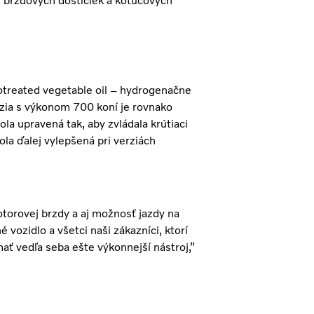
 brzdových doštičiek a kotúčových
treated vegetable oil – hydrogenačne
erzia s výkonom 700 koní je rovnako
a upravená tak, aby zvládala krútiaci
a ďalej vylepšená pri verziách
torovej brzdy a aj možnosť jazdy na
vozidlo a všetci naši zákazníci, ktorí
ať vedľa seba ešte výkonnejší nástroj,”