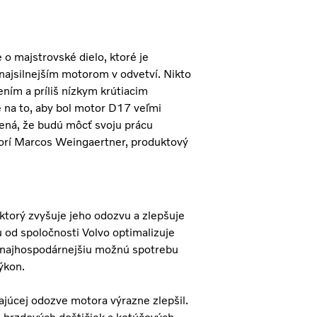
o majstrovské dielo, ktoré je
najsilnejším motorom v odvetví. Nikto
ním a príliš nízkym krútiacim
 na to, aby bol motor D17 veľmi
mená, že budú môcť svoju prácu
ovorí Marcos Weingaertner, produktový
orý zvyšuje jeho odozvu a zlepšuje
u od spoločnosti Volvo optimalizuje
e najhospodárnejšiu možnú spotrebu
ýkon.
júcej odozve motora výrazne zlepšil.