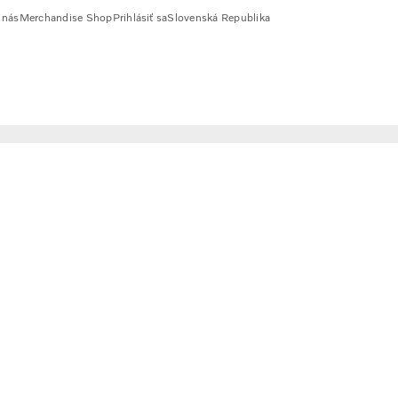
 nás
Merchandise Shop
Prihlásiť sa
Slovenská Republika