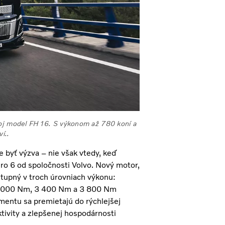
svoj model FH16. S výkonom až 780 koní a
í..
 byť výzva – nie však vtedy, keď
ro 6 od spoločnosti Volvo. Nový motor,
ostupný v troch úrovniach výkonu:
a 3 000 Nm, 3 400 Nm a 3 800 Nm
mentu sa premietajú do rýchlejšej
tivity a zlepšenej hospodárnosti