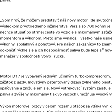
paliva.
„Som hrdý, že môžem predstaviť náš nový motor. Ide skutočne 
výsledkom prvotriedneho inžinierstva. Verzia so 780 koňmi je 
nechce stúpať po strmej ceste vo vozidle s maximálnym zaťaže
momentom a výkonom. Preto sme vynaložili všetko naše úsilie
výkonný, spoľahlivý a pohotový. Pre našich zákazníkov to zna
dokončiť rýchlejšie a ich hospodárnosť paliva bude lepšia,“ h
manažér v spoločnosti Volvo Trucks.
Motor D17 je vybavený jediným účinným turbokompresorom, kt
zážitok z jazdy. Inovatívny patentovaný dizajn zvlneného piest
spaľovanie a znižuje emisie. Nový vstrekovací systém zaisťuj
paliva a zvýšený maximálny tlak vo valcoch umožňuje vysoký v
Výkon motorovej brzdy v celom rozsahu otáčok sa vďaka vynika