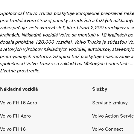
Spoločnosť Volvo Trucks poskytuje komplexné prepravné rieše
prostredníctvom širokej ponuky stredných a ťažkých nákladnýc
zabezpečuje celosvetová sieť, ktorú tvorí 2,200 predajcov a se
krajinách. Nákladné vozidlá Volvo sa montujú v 12 krajinách p
dodala približne 120,000 vozidiel. Volvo Trucks je súčasťou V
svetových výrobcov nákladných vozidiel, autobusov, stavebných
priemyselných motorov. Skupina tiež poskytuje financovanie a
spoločnosti Volvo Trucks sa zakladá na kľúčových hodnotách – k
životné prostredie.
Nákladné vozidlá
Služby
Volvo FH16 Aero
Servisné zmluvy
Volvo FH Aero
Volvo Action Servi
Volvo FH16
Volvo Connect