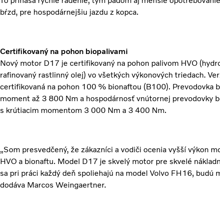
To prináša rýchle radenie, tým pádom aj menšie opotrebovanie
bŕzd, pre hospodárnejšiu jazdu z kopca.
Certifikovaný na pohon biopalivami
Nový motor D17 je certifikovaný na pohon palivom HVO (hydro
rafinovaný rastlinný olej) vo všetkých výkonových triedach. V
certifikovaná na pohon 100 % bionaftou (B100). Prevodovka bol
moment až 3 800 Nm a hospodárnosť vnútornej prevodovky bol
s krútiacim momentom 3 000 Nm a 3 400 Nm.
„Som presvedčený, že zákazníci a vodiči ocenia vyšší výkon mo
HVO a bionaftu. Model D17 je skvelý motor pre skvelé nákladné 
sa pri práci každý deň spoliehajú na model Volvo FH16, budú m
dodáva Marcos Weingaertner.