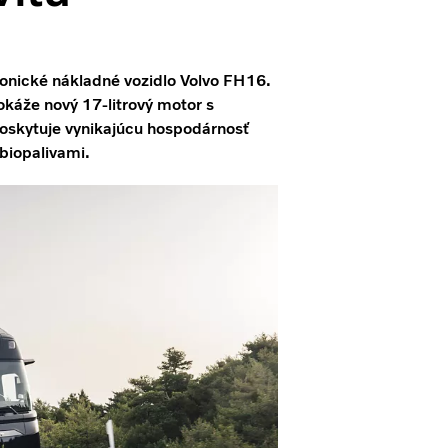
konické nákladné vozidlo Volvo FH16.
áže nový 17-litrový motor s
 poskytuje vynikajúcu hospodárnosť
 biopalivami.