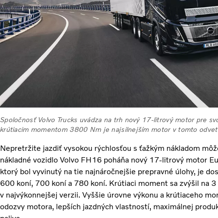
Spoločnosť Volvo Trucks uvádza na trh nový 17-litrový motor pre 
krútiacim momentom 3800 Nm je najsilnejším motor v tomto odvetv
Nepretržite jazdiť vysokou rýchlosťou s ťažkým nákladom môže
nákladné vozidlo Volvo FH16 poháňa nový 17-litrový motor Eu
ktorý bol vyvinutý na tie najnáročnejšie prepravné úlohy, je d
600 koní, 700 koní a 780 koní. Krútiaci moment sa zvýšil n
v najvýkonnejšej verzii. Vyššie úrovne výkonu a krútiaceho mo
odozvy motora, lepších jazdných vlastností, maximálnej produk