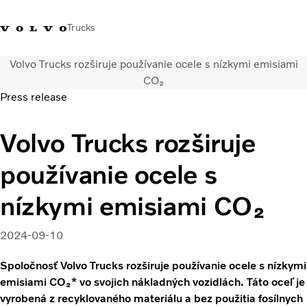
Trucks
Volvo Trucks rozširuje používanie ocele s nízkymi emisiami
Kontaktujte nás
Merchandise Shop
Prihlásiť sa
Slovenská Republika
CO₂
Press release
Segmentácia dopravy
Volvo Trucks rozširuje
Nákladné vozidlá
Služby
používanie ocele s
Predajná a servisná sieť
Novinky
nízkymi emisiami CO₂
O nás
Kontaktujte nás
2024-09-10
Kariéra
Spoločnosť Volvo Trucks rozširuje používanie ocele s nízkymi
emisiami CO₂* vo svojich nákladných vozidlách. Táto oceľ je
vyrobená z recyklovaného materiálu a bez použitia fosílnych