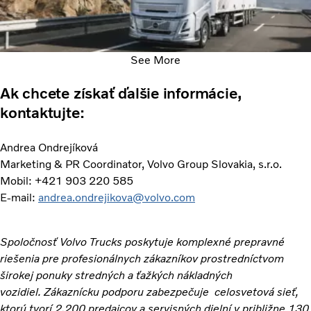
See More
Ak chcete získať ďalšie informácie,
kontaktujte:
Andrea Ondrejíková
Marketing & PR Coordinator, Volvo Group Slovakia, s.r.o.
Mobil: +421 903 220 585
E-mail:
andrea.ondrejikova@volvo.com
Spoločnosť Volvo Trucks poskytuje komplexné prepravné
riešenia pre profesionálnych zákazníkov prostredníctvom
širokej ponuky stredných a ťažkých nákladných
vozidiel. Zákaznícku podporu zabezpečuje celosvetová sieť,
ktorú tvorí 2,200 predajcov a servisných dielní v približne 130