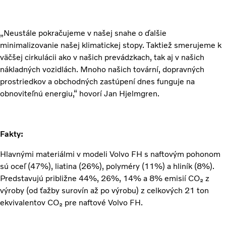
„Neustále pokračujeme v našej snahe o ďalšie
minimalizovanie našej klimatickej stopy. Taktiež smerujeme k
väčšej cirkulácii ako v našich prevádzkach, tak aj v našich
nákladných vozidlách. Mnoho našich tovární, dopravných
prostriedkov a obchodných zastúpení dnes funguje na
obnoviteľnú energiu,“ hovorí Jan Hjelmgren.
Fakty:
Hlavnými materiálmi v modeli Volvo FH s naftovým pohonom
sú oceľ (47%), liatina (26%), polyméry (11%) a hliník (8%).
Predstavujú približne 44%, 26%, 14% a 8% emisií CO₂ z
výroby (od ťažby surovín až po výrobu) z celkových 21 ton
ekvivalentov CO₂ pre naftové Volvo FH.