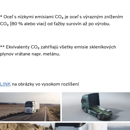
* Oceľ s nízkymi emisiami CO₂ je oceľ s výrazným znížením
CO₂ (80 % alebo viac) od ťažby surovín až po výrobu.
** Ekvivalenty CO₂ zahŕňajú všetky emisie skleníkových
plynov vrátane napr. metánu.
LINK
na obrázky vo vysokom rozlíšení