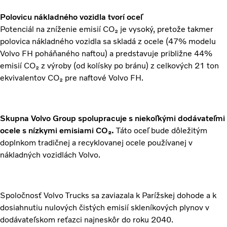
Polovicu nákladného vozidla tvorí oceľ
Potenciál na zníženie emisií CO₂ je vysoký, pretože takmer
polovica nákladného vozidla sa skladá z ocele (47% modelu
Volvo FH poháňaného naftou) a predstavuje približne 44%
emisií CO₂ z výroby (od kolísky po bránu) z celkových 21 ton
ekvivalentov CO₂ pre naftové Volvo FH.
Skupna Volvo Group spolupracuje s niekoľkými dodávateľmi
ocele s nízkymi emisiami CO₂.
Táto oceľ bude dôležitým
doplnkom tradičnej a recyklovanej ocele používanej v
nákladných vozidlách Volvo.
Spoločnosť Volvo Trucks sa zaviazala k Parížskej dohode a k
dosiahnutiu nulových čistých emisií skleníkových plynov v
dodávateľskom reťazci najneskôr do roku 2040.