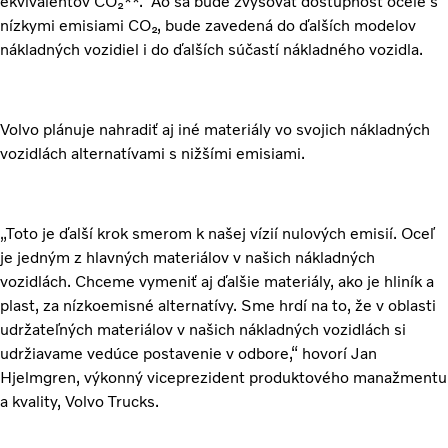
ekvivalentov CO₂**. Ao sa bude zvyšovať dostupnosť ocele s
nízkymi emisiami CO₂, bude zavedená do ďalších modelov
nákladných vozidiel i do ďalších súčastí nákladného vozidla.
Volvo plánuje nahradiť aj iné materiály vo svojich nákladných
vozidlách alternatívami s nižšími emisiami.
„Toto je ďalší krok smerom k našej vízií nulových emisií. Oceľ
je jedným z hlavných materiálov v našich nákladných
vozidlách. Chceme vymeniť aj ďalšie materiály, ako je hliník a
plast, za nízkoemisné alternatívy. Sme hrdí na to, že v oblasti
udržateľných materiálov v našich nákladných vozidlách si
udržiavame vedúce postavenie v odbore,“ hovorí Jan
Hjelmgren, výkonný viceprezident produktového manažmentu
a kvality, Volvo Trucks.