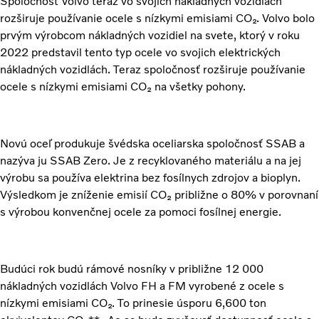
Spoločnosť Volvo teraz vo svojich nákladných vozidlách
rozširuje používanie ocele s nízkymi emisiami CO₂. Volvo bolo
prvým výrobcom nákladných vozidiel na svete, ktorý v roku
2022 predstavil tento typ ocele vo svojich elektrických
nákladných vozidlách. Teraz spoločnosť rozširuje používanie
ocele s nízkymi emisiami CO₂ na všetky pohony.
Novú oceľ produkuje švédska oceliarska spoločnosť SSAB a
nazýva ju SSAB Zero. Je z recyklovaného materiálu a na jej
výrobu sa používa elektrina bez fosílnych zdrojov a bioplyn.
Výsledkom je zníženie emisií CO₂ približne o 80% v porovnaní
s výrobou konvenčnej ocele za pomoci fosílnej energie.
Budúci rok budú rámové nosníky v približne 12 000
nákladných vozidlách Volvo FH a FM vyrobené z ocele s
nízkymi emisiami CO₂. To prinesie úsporu 6,600 ton