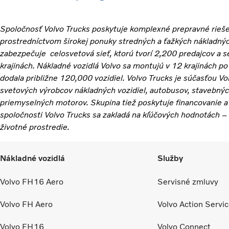
Spoločnosť Volvo Trucks poskytuje komplexné prepravné rieše
prostredníctvom širokej ponuky stredných a ťažkých nákladnýc
zabezpečuje celosvetová sieť, ktorú tvorí 2,200 predajcov a se
krajinách. Nákladné vozidlá Volvo sa montujú v 12 krajinách p
dodala približne 120,000 vozidiel. Volvo Trucks je súčasťou V
svetových výrobcov nákladných vozidiel, autobusov, stavebných
priemyselných motorov. Skupina tiež poskytuje financovanie a
spoločnosti Volvo Trucks sa zakladá na kľúčových hodnotách – k
životné prostredie.
Nákladné vozidlá
Služby
Volvo FH16 Aero
Servisné zmluvy
Volvo FH Aero
Volvo Action Servi
Volvo FH16
Volvo Connect