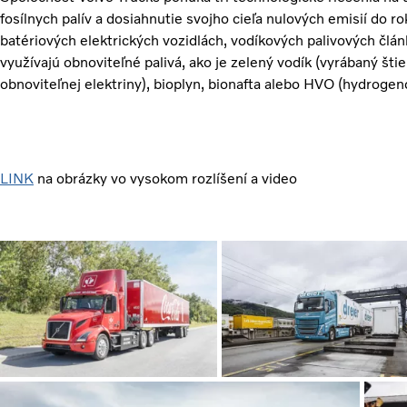
fosílnych palív a dosiahnutie svojho cieľa nulových emisií do 
batériových elektrických vozidlách, vodíkových palivových člá
využívajú obnoviteľné palivá, ako je zelený vodík (vyrábaný št
obnoviteľnej elektriny), bioplyn, bionafta alebo HVO (hydrogeno
LINK
na obrázky vo vysokom rozlíšení a video