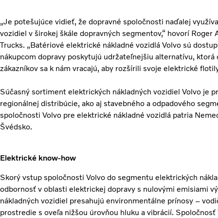
„Je potešujúce vidieť, že dopravné spoločnosti naďalej využív
vozidiel v širokej škále dopravných segmentov,“ hovorí Roger 
Trucks. „Batériové elektrické nákladné vozidlá Volvo sú dostu
nákupcom dopravy poskytujú udržateľnejšiu alternatívu, ktorá
zákazníkov sa k nám vracajú, aby rozšírili svoje elektrické flotily
Súčasný sortiment elektrických nákladných vozidiel Volvo je
regionálnej distribúcie, ako aj stavebného a odpadového segm
spoločnosti Volvo pre elektrické nákladné vozidlá patria Nem
Švédsko.
Elektrické know-how
Skorý vstup spoločnosti Volvo do segmentu elektrických nákla
odbornosť v oblasti elektrickej dopravy s nulovými emisiami v
nákladných vozidiel presahujú environmentálne prínosy – vodič
prostredie s oveľa nižšou úrovňou hluku a vibrácií. Spoločnosť