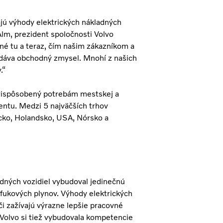
ajú výhody elektrických nákladných
Alm, prezident spoločnosti Volvo
pné tu a teraz, čím našim zákazníkom a
 dáva obchodný zmysel. Mnohí z našich
.“
 prispôsobený potrebám mestskej a
entu. Medzi 5 najväčších trhov
ecko, Holandsko, USA, Nórsko a
dných vozidiel vybudoval jedinečnú
ýfukových plynov. Výhody elektrických
i zažívajú výrazne lepšie pracovné
 Volvo si tiež vybudovala kompetencie