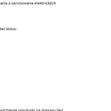
jania a servisovania elektrických
iel Volvo:
 urýchlenie prechodu na dopravu bez