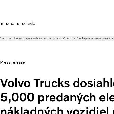
Trucks
Segmentácia dopravy
Nákladné vozidlá
Služby
Predajná a servisná sie
Novinky
Tlačové správy
Volvo Trucks dosiahlo míľnik 5,000
Press release
Volvo Trucks dosiahl
5,000 predaných ele
nákladných vozidiel