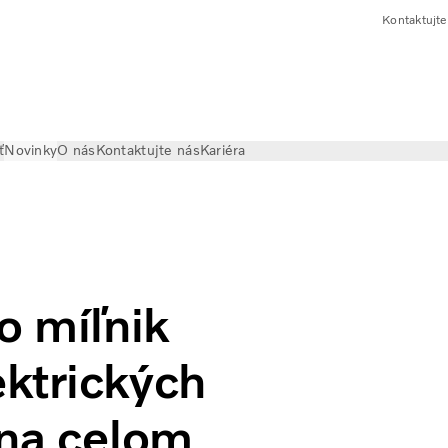
Kontaktujte
ť
Novinky
O nás
Kontaktujte nás
Kariéra
 predaných elektrických nákladných vozidiel na celom svete
o míľnik
ktrických
 na celom