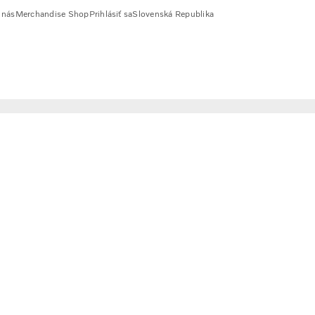
 nás
Merchandise Shop
Prihlásiť sa
Slovenská Republika