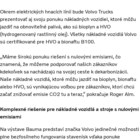
Okrem elektrických hnacích línií bude Volvo Trucks
prezentovať aj svoju ponuku nákladných vozidiel, ktoré môžu
jazdiť na obnoviteľné palivá, ako sú bioplyn a HVO
(hydrogenovaný rastlinný olej). Všetky nákladné vozidlá Volvo
sú certifikované pre HVO a bionaftu B100.
„Máme širokú ponuku riešení s nulovými emisiami, čo
znamená, že môžeme podporovať našich zákazníkov
kdekoľvek sa nachádzajú na svojej ceste k dekarbonizácii.
Naše nákladné vozidlá, ktoré môžu jazdiť na bioplyn, bionaftu
alebo HVO, sú vynikajúcou voľbou pre zákazníkov, ktorí chcú
začať znižovať emisie CO2 tu a teraz,“ pokračuje Roger Alm.
Komplexné riešenie pre nákladné vozidlá a stroje s nulovými
emisiami
Na výstave Bauma predstaví značka Volvo jedinečné možnosti
plne bezfosílneho fungovania stavenísk vďaka ponuke