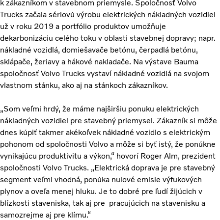
k zákazníkom v stavebnom priemysle. Spoločnosť Volvo
Trucks začala sériovú výrobu elektrických nákladných vozidiel
už v roku 2019 a portfólio produktov umožňuje
dekarbonizáciu celého toku v oblasti stavebnej dopravy; napr.
nákladné vozidlá, domiešavače betónu, čerpadlá betónu,
sklápače, žeriavy a hákové nakladače. Na výstave Bauma
spoločnosť Volvo Trucks vystaví nákladné vozidlá na svojom
vlastnom stánku, ako aj na stánkoch zákazníkov.
„Som veľmi hrdý, že máme najširšiu ponuku elektrických
nákladných vozidiel pre stavebný priemysel. Zákazník si môže
dnes kúpiť takmer akékoľvek nákladné vozidlo s elektrickým
pohonom od spoločnosti Volvo a môže si byť istý, že ponúkne
vynikajúcu produktivitu a výkon,“ hovorí Roger Alm, prezident
spoločnosti Volvo Trucks. „Elektrická doprava je pre stavebný
segment veľmi vhodná, ponúka nulové emisie výfukových
plynov a oveľa menej hluku. Je to dobré pre ľudí žijúcich v
blízkosti staveniska, tak aj pre pracujúcich na stavenisku a
samozrejme aj pre klímu.“