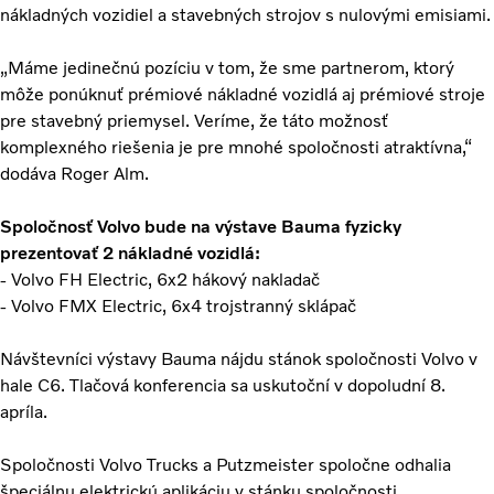
nákladných vozidiel a stavebných strojov s nulovými emisiami.
„Máme jedinečnú pozíciu v tom, že sme partnerom, ktorý
môže ponúknuť prémiové nákladné vozidlá aj prémiové stroje
pre stavebný priemysel. Veríme, že táto možnosť
komplexného riešenia je pre mnohé spoločnosti atraktívna,“
dodáva Roger Alm.
Spoločnosť Volvo bude na výstave Bauma fyzicky
prezentovať 2 nákladné vozidlá:
- Volvo FH Electric, 6x2 hákový nakladač
- Volvo FMX Electric, 6x4 trojstranný sklápač
Návštevníci výstavy Bauma nájdu stánok spoločnosti Volvo v
hale C6. Tlačová konferencia sa uskutoční v dopoludní 8.
apríla.
Spoločnosti Volvo Trucks a Putzmeister spoločne odhalia
špeciálnu elektrickú aplikáciu v stánku spoločnosti