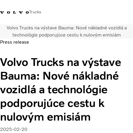
Trucks
Volvo Trucks na výstave Bauma: Nové nákladné vozidlá a
Kontaktujte nás
Merchandise Shop
Prihlásiť sa
Slovenská Republika
technológie podporujúce cestu k nulovým emisiám
Press release
Segmentácia dopravy
Volvo Trucks na výstave
Nákladné vozidlá
Služby
Bauma: Nové nákladné
Predajná a servisná sieť
Novinky
vozidlá a technológie
O nás
Kontaktujte nás
podporujúce cestu k
Kariéra
nulovým emisiám
2025-02-20