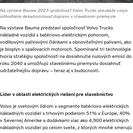
Na výstave Bauma 2025 spoločnosť Volvo Trucks preukáže svoje
odhodlanie dekarbonizovať dopravu v stavebnom priemysle.
Na výstave Bauma predstaví spoločnosť Volvo Trucks
nákladné vozidlá s batériovo-elektrickým pohonom,
vodíkovými palivovými článkami a obnoviteľnými palivami, ako
je bioplyn v spaľovacích motoroch. Spomínané tri technológie
tvoria stratégiu spoločnosti na dosiahnutie nulových emisií do
roku 2040 a umožňujú stavebnému priemyslu dosiahnuť
udržateľnejšiu dopravu – teraz aj v budúcnosti.
Líder v oblasti elektrických riešení pre stavebníctvo
Volvo je svetovým lídrom v segmente batériovo-elektrických
nákladných vozidiel s trhovým podielom 51% v Európe, 40%
v Severnej Amerike a dodávkami viac ako 4,900 elektrických
nákladných vozidiel po celom svete, z ktorých mnohé smerujú