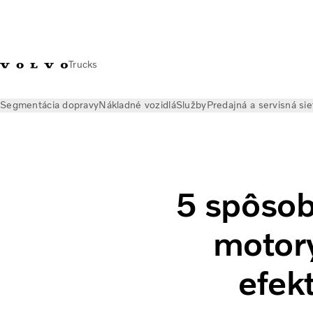
Trucks
Segmentácia dopravy
Nákladné vozidlá
Služby
Predajná a servisná sie
Novinky
Volvo Trucks Magazine Online
Kľúčové vlastnosti no
5 spôsob
motor
efekt