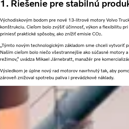
1. Riešenie pre stabilnú produk
Východiskovým bodom pre nové 13-litrové motory Volvo Truck
konštrukciu. Cieľom bolo zvýšiť účinnosť, výkon a flexibilitu 
priniesť praktické spôsoby, ako znížiť emisie CO
.
2
„Týmto novým technologickým základom sme chceli vytvoriť pri
Naším cieľom bolo niečo všestrannejšie ako súčasné motory a
režimov,“ uvádza Mikael Järnebratt, manažér pre komercializác
Výsledkom je úplne nový rad motorov navrhnutý tak, aby pomo
zároveň znižoval spotrebu paliva i prevádzkové náklady.