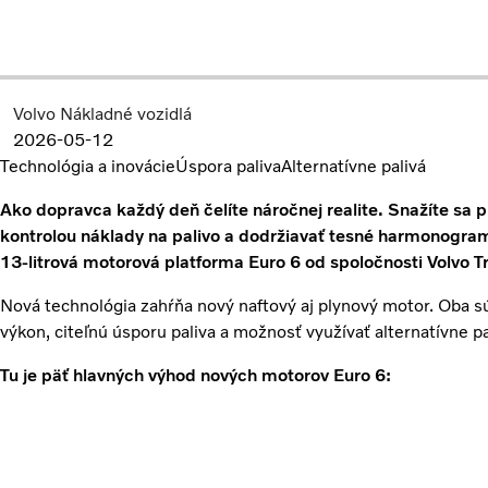
Volvo Nákladné vozidlá
2026-05-12
Technológia a inovácie
Úspora paliva
Alternatívne palivá
Ako dopravca každý deň čelíte náročnej realite. Snažíte sa p
kontrolou náklady na palivo a dodržiavať tesné harmonogram
13-litrová motorová platforma Euro 6 od spoločnosti Volvo T
Nová technológia zahŕňa nový naftový aj plynový motor. Oba sú
výkon, citeľnú úsporu paliva a možnosť využívať alternatívne pa
Tu je päť hlavných výhod nových motorov Euro 6: