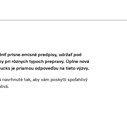
lniť prísne emisné predpisy, udržať pod
y pri rôznych typoch prepravy. Úplne nová
rucks je priamou odpoveďou na tieto výzvy.
 navrhnuté tak, aby vám poskytli spoľahlivý
livá.