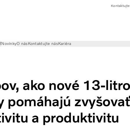
Kontaktujte
ť
Novinky
O nás
Kontaktujte nás
Kariéra
vej 13-litrovej motorovej platformy
ov, ako nové 13-litr
y pomáhajú zvyšovať
ivitu a produktivitu