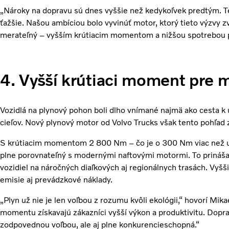
„Nároky na dopravu sú dnes vyššie než kedykoľvek predtým. Ter
ťažšie. Našou ambíciou bolo vyvinúť motor, ktorý tieto výzvy z
merateľný – vyšším krútiacim momentom a nižšou spotrebou pal
4. Vyšší krútiaci moment pre
Vozidlá na plynový pohon boli dlho vnímané najmä ako cesta k
cieľov. Nový plynový motor od Volvo Trucks však tento pohľad
S krútiacim momentom 2 800 Nm – čo je o 300 Nm viac než u
plne porovnateľný s modernými naftovými motormi. To prináša n
vozidiel na náročných diaľkových aj regionálnych trasách. Vyš
emisie aj prevádzkové náklady.
„Plyn už nie je len voľbou z rozumu kvôli ekológii,“ hovorí Mi
momentu získavajú zákazníci vyšší výkon a produktivitu. Dopr
zodpovednou voľbou, ale aj plne konkurencieschopná.“