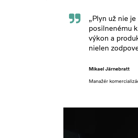
„Plyn už nie je
posilnenému k
výkon a produk
nielen zodpove
Mikael Järnebratt
Manažér komercializác