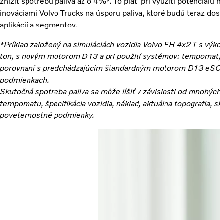
znížiť spotrebu paliva až o 4%*. To platí pri využití potenciál
inováciami Volvo Trucks na úsporu paliva, ktoré budú teraz dos
aplikácií a segmentov.
*Príklad založený na simuláciách vozidla Volvo FH 4x2 T s v
ton, s novým motorom D13 a pri použití systémov: tempomat, I
porovnaní s predchádzajúcim štandardným motorom D13 eSCR
podmienkach.
Skutočná spotreba paliva sa môže líšiť v závislosti od mnohých 
tempomatu, špecifikácia vozidla, náklad, aktuálna topografia, s
poveternostné podmienky.