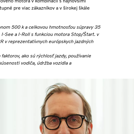
u nového motora v kombinácii s najnovšími
tupné pre viac zákazníkov a v širokej škále
ýkonom 500 k a celkovou hmotnosťou súpravy 35
-See a I-Roll s funkciou motora Stop/Štart. v
 v reprezentatívnych európskych jazdných
faktorov, ako sú rýchlosť jazdy, používanie
kúsenosti vodiča, údržba vozidla a