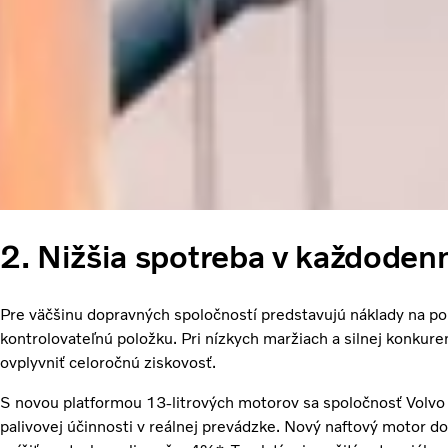
2. Nižšia spotreba v každoden
Pre väčšinu dopravných spoločností predstavujú náklady na po
kontrolovateľnú položku. Pri nízkych maržiach a silnej konkur
ovplyvniť celoročnú ziskovosť.
S novou platformou 13-litrových motorov sa spoločnosť Volvo 
palivovej účinnosti v reálnej prevádzke. Nový naftový motor d