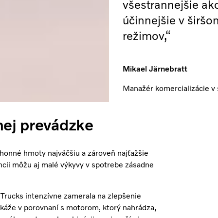
všestrannejšie ak
účinnejšie v širš
režimov,“
Mikael Järnebratt
Manažér komercializácie v 
nej prevádzke
honné hmoty najväčšiu a zároveň najťažšie
encii môžu aj malé výkyvy v spotrebe zásadne
Trucks intenzívne zamerala na zlepšenie
okáže v porovnaní s motorom, ktorý nahrádza,