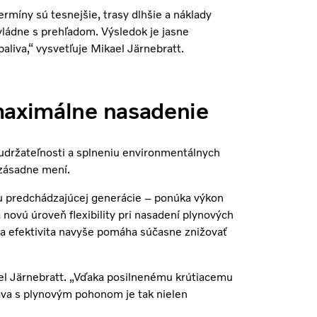
míny sú tesnejšie, trasy dlhšie a náklady
vládne s prehľadom. Výsledok je jasne
iva,“ vysvetľuje Mikael Järnebratt.
 maximálne nasadenie
 udržateľnosti a splneniu environmentálnych
 zásadne mení.
 predchádzajúcej generácie – ponúka výkon
ovú úroveň flexibility pri nasadení plynových
šia efektivita navyše pomáha súčasne znižovať
kael Järnebratt. „Vďaka posilnenému krútiacemu
ava s plynovým pohonom je tak nielen