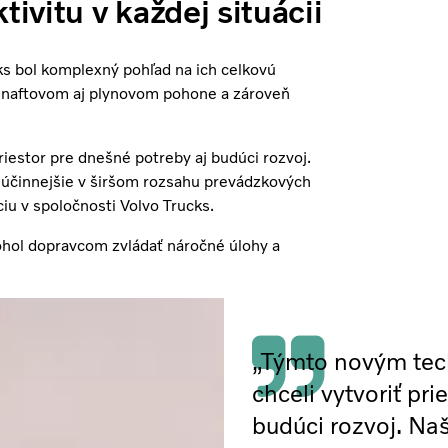
tivitu v každej situácii
s bol komplexný pohľad na ich celkovú
pri naftovom aj plynovom pohone a zároveň
estor pre dnešné potreby aj budúci rozvoj.
 účinnejšie v širšom rozsahu prevádzkových
iu v spoločnosti Volvo Trucks.
hol dopravcom zvládať náročné úlohy a
„Týmto novým te
chceli vytvoriť pr
budúci rozvoj. Na