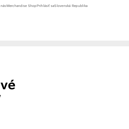
 nás
Merchandise Shop
Prihlásiť sa
Slovenská Republika
ové