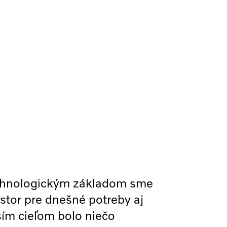
chnologickým základom sme
iestor pre dnešné potreby aj
ším cieľom bolo niečo