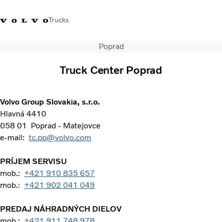
Trucks
Poprad
Kontaktujte nás
Merchandise Shop
Prihlásiť sa
Slovenská Republika
Truck Center Poprad
Segmentácia dopravy
Nákladné vozidlá
Volvo Group Slovakia, s.r.o.
Služby
Hlavná 4410
Predajná a servisná sieť
058 01 Poprad - Matejovce
Novinky
e-mail:
tc.pp@volvo.com
O nás
Kontaktujte nás
PRÍJEM SERVISU
Kariéra
mob.:
+421 910 835 657
mob.:
+421 902 041 049
PREDAJ NÁHRADNÝCH DIELOV
mob.:
+421 911 748 978