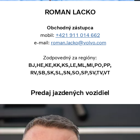
ROMAN LACKO
Obchodný zástupca
mobil:
+421 911 014 662
e-mail:
roman.lacko@volvo.com
Zodpovedný za regióny:
BJ,HE,KE,KK,KS,LE,ML,MI,PO,PP,
RV,SB,SK,SL,SN,SO,SP,SV,TV,VT
Predaj jazdených vozidiel