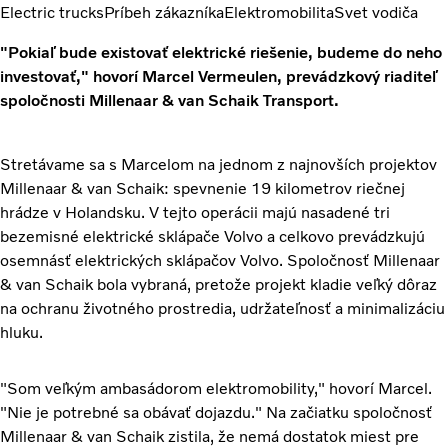
Electric trucks
Príbeh zákazníka
Elektromobilita
Svet vodiča
"Pokiaľ bude existovať elektrické riešenie, budeme do neho
investovať," hovorí Marcel Vermeulen, prevádzkový riaditeľ
spoločnosti Millenaar & van Schaik Transport.
Stretávame sa s Marcelom na jednom z najnovších projektov
Millenaar & van Schaik: spevnenie 19 kilometrov riečnej
hrádze v Holandsku. V tejto operácii majú nasadené tri
bezemisné elektrické sklápače Volvo a celkovo prevádzkujú
osemnásť elektrických sklápačov Volvo. Spoločnosť Millenaar
& van Schaik bola vybraná, pretože projekt kladie veľký dôraz
na ochranu životného prostredia, udržateľnosť a minimalizáciu
hluku.
"Som veľkým ambasádorom elektromobility," hovorí Marcel.
"Nie je potrebné sa obávať dojazdu." Na začiatku spoločnosť
Millenaar & van Schaik zistila, že nemá dostatok miest pre