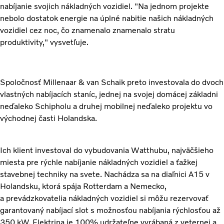
nabíjanie svojich nákladných vozidiel. "Na jednom projekte
nebolo dostatok energie na úplné nabitie našich nákladných
vozidiel cez noc, čo znamenalo znamenalo stratu
produktivity," vysvetľuje.
Spoločnosť Millenaar & van Schaik preto investovala do dvoch
vlastných nabíjacích staníc, jednej na svojej domácej základni
neďaleko Schipholu a druhej mobilnej neďaleko projektu vo
východnej časti Holandska.
Ich klient investoval do vybudovania Watthubu, najväčšieho
miesta pre rýchle nabíjanie nákladných vozidiel a ťažkej
stavebnej techniky na svete. Nachádza sa na diaľnici A15 v
Holandsku, ktorá spája Rotterdam a Nemecko,
a prevádzkovatelia nákladných vozidiel si môžu rezervovať
garantovaný nabíjací slot s možnosťou nabíjania rýchlosťou až
350 kW. Elektrina je 100% udržateľne vyrábaná z veternej a