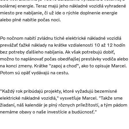
solárnej energie. Teraz majú jeho nákladné vozidlá vyhradené
miesto pre nabíjanie, či už ide o rýchle doplnenie energie
alebo plné nabitie počas noci.
Po nočnom nabití zvládnu tiché elektrické nákladné vozidlá
prevážať ťažké náklady na krátke vzdialenosti 10 až 12 hodín
bez potreby ďalšieho nabíjania. Ak však potrebujú dobiť,
možno to naplánovať počas obedňajšej prestávky vodiča alebo
na konci zmeny. Krátke "zapoj a choď", ako to opisuje Marcel.
Potom sú opäť vydávajú na cestu.
"Každý rok pribúdajú projekty, ktoré vyžadujú bezemisné
elektrické nákladné vozidlá," vysvetľuje Marcel. "Takže sme
žiadaní, náš kalendár je plný rôznych príležitostí, a tým pádom
nemáme obavy o naše investície a budúcnosť."