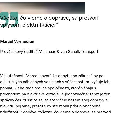
Všetko, čo vieme o doprave, sa pretvorí
vplyvom elektrifikácie."
Marcel Vermeulen
Prevádzkový riaditeľ, Millenaar & van Schaik Transport
V skutočnosti Marcel hovorí, že dopyt jeho zákazníkov po
elektrických nákladných vozidlách v súčasnosti prevyšuje ich
ponuku. Jeho rada pre iné spoločnosti, ktoré váhajú s
prechodom na elektrické vozidlá, je jednoznačná: teraz je ten
správny čas. "Uistite sa, že ste v čele bezemisnej dopravy a
nie v druhej vlne, pretože by ste mohli prísť o obchodné
príležitosti," dodáva. "Všetko, čo vieme o doprave, sa pretvorí