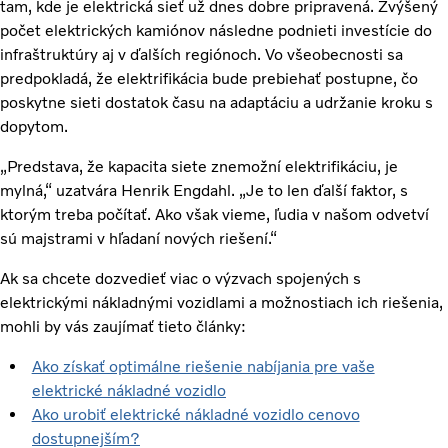
tam, kde je elektrická sieť už dnes dobre pripravená. Zvýšený
počet elektrických kamiónov následne podnieti investície do
infraštruktúry aj v ďalších regiónoch. Vo všeobecnosti sa
predpokladá, že elektrifikácia bude prebiehať postupne, čo
poskytne sieti dostatok času na adaptáciu a udržanie kroku s
dopytom.
„Predstava, že kapacita siete znemožní elektrifikáciu, je
mylná,“ uzatvára Henrik Engdahl. „Je to len ďalší faktor, s
ktorým treba počítať. Ako však vieme, ľudia v našom odvetví
sú majstrami v hľadaní nových riešení.“
Ak sa chcete dozvedieť viac o výzvach spojených s
elektrickými nákladnými vozidlami a možnostiach ich riešenia,
mohli by vás zaujímať tieto články:
Ako získať optimálne riešenie nabíjania pre vaše
elektrické nákladné vozidlo
Ako urobiť elektrické nákladné vozidlo cenovo
dostupnejším?