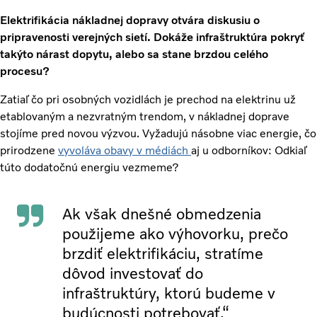
Elektrifikácia nákladnej dopravy otvára diskusiu o
pripravenosti verejných sietí. Dokáže infraštruktúra pokryť
takýto nárast dopytu, alebo sa stane brzdou celého
procesu?
Zatiaľ čo pri osobných vozidlách je prechod na elektrinu už
etablovaným a nezvratným trendom, v nákladnej doprave
stojíme pred novou výzvou. Vyžadujú násobne viac energie, čo
prirodzene
vyvoláva obavy v médiách
aj u odborníkov: Odkiaľ
túto dodatočnú energiu vezmeme?
Ak však dnešné obmedzenia
použijeme ako výhovorku, prečo
brzdiť elektrifikáciu, stratíme
dôvod investovať do
infraštruktúry, ktorú budeme v
budúcnosti potrebovať.“