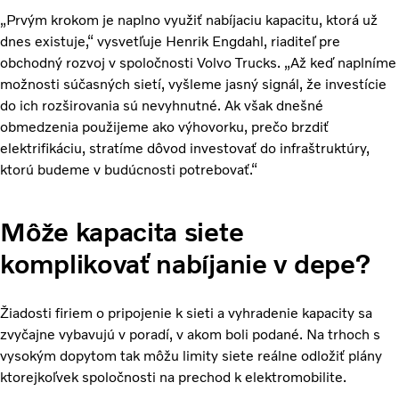
„Prvým krokom je naplno využiť nabíjaciu kapacitu, ktorá už
dnes existuje,“ vysvetľuje Henrik Engdahl, riaditeľ pre
obchodný rozvoj v spoločnosti Volvo Trucks. „Až keď naplníme
možnosti súčasných sietí, vyšleme jasný signál, že investície
do ich rozširovania sú nevyhnutné. Ak však dnešné
obmedzenia použijeme ako výhovorku, prečo brzdiť
elektrifikáciu, stratíme dôvod investovať do infraštruktúry,
ktorú budeme v budúcnosti potrebovať.“
Môže kapacita siete
komplikovať nabíjanie v depe?
Žiadosti firiem o pripojenie k sieti a vyhradenie kapacity sa
zvyčajne vybavujú v poradí, v akom boli podané. Na trhoch s
vysokým dopytom tak môžu limity siete reálne odložiť plány
ktorejkoľvek spoločnosti na prechod k elektromobilite.