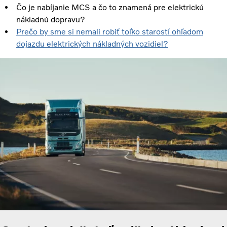
Čo je nabíjanie MCS a čo to znamená pre elektrickú
nákladnú dopravu?
Prečo by sme si nemali robiť toľko starostí ohľadom
dojazdu elektrických nákladných vozidiel?