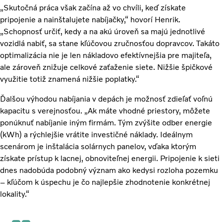
„Skutočná práca však začína až vo chvíli, keď získate
pripojenie a nainštalujete nabíjačky,“ hovorí Henrik.
„Schopnosť určiť, kedy a na akú úroveň sa majú jednotlivé
vozidlá nabiť, sa stane kľúčovou zručnosťou dopravcov. Takáto
optimalizácia nie je len nákladovo efektívnejšia pre majiteľa,
ale zároveň znižuje celkové zaťaženie siete. Nižšie špičkové
využitie totiž znamená nižšie poplatky.“
Ďalšou výhodou nabíjania v depách je možnosť zdieľať voľnú
kapacitu s verejnosťou. „Ak máte vhodné priestory, môžete
ponúknuť nabíjanie iným firmám. Tým zvýšite odber energie
(kWh) a rýchlejšie vrátite investičné náklady. Ideálnym
scenárom je inštalácia solárnych panelov, vďaka ktorým
získate prístup k lacnej, obnoviteľnej energii. Pripojenie k sieti
dnes nadobúda podobný význam ako kedysi rozloha pozemku
– kľúčom k úspechu je čo najlepšie zhodnotenie konkrétnej
lokality.“