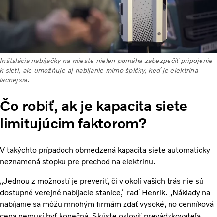
Inštalácia nabíjačky na mieste nielen pomáha zabezpečiť pripojenie
k sieti, ale umožňuje aj nabíjanie mimo špičky, keď je elektrina
lacnejšia.
Čo robiť, ak je kapacita siete
limitujúcim faktorom?
V takýchto prípadoch obmedzená kapacita siete automaticky
neznamená stopku pre prechod na elektrinu.
„Jednou z možností je preveriť, či v okolí vašich trás nie sú
dostupné verejné nabíjacie stanice,“ radí Henrik. „Náklady na
nabíjanie sa môžu mnohým firmám zdať vysoké, no cenníková
cena nemusí byť konečná. Skúste osloviť prevádzkovateľa