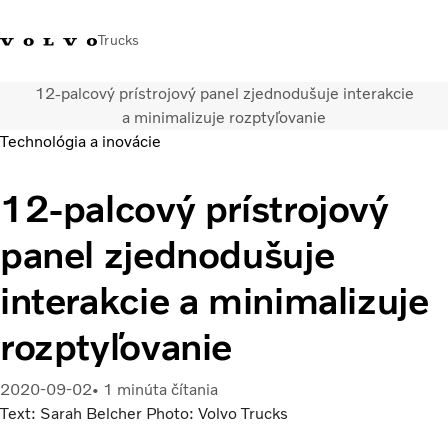
Trucks
12-palcový prístrojový panel zjednodušuje interakcie
Kontaktujte nás
Merchandise Shop
Prihlásiť sa
Slovenská Republika
a minimalizuje rozptyľovanie
Technológia a inovácie
Segmentácia dopravy
12-palcový prístrojový
Nákladné vozidlá
Služby
panel zjednodušuje
Predajná a servisná sieť
Novinky
interakcie a minimalizuje
O nás
Kontaktujte nás
rozptyľovanie
Kariéra
2020-09-02
1 minúta čítania
Text: Sarah Belcher Photo: Volvo Trucks