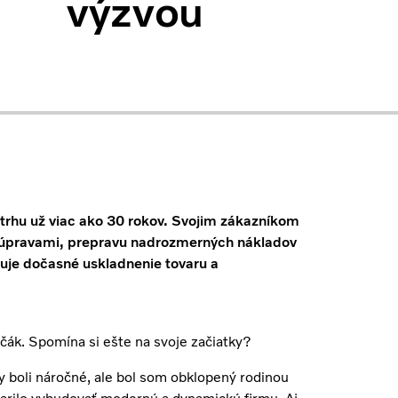
výzvou
 trhu už viac ako 30 rokov. Svojim zákazníkom
súpravami, prepravu nadrozmerných nákladov
ňuje dočasné uskladnenie tovaru a
včák. Spomína si ešte na svoje začiatky?
 boli náročné, ale bol som obklopený rodinou