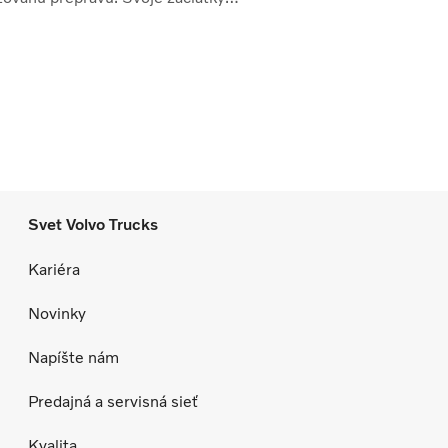
ia ako aj súčasnú situáciu nám priblížil
olf Páleš, majiteľ spoločnosti
ndorfer.
Svet Volvo Trucks
Kariéra
Novinky
Napíšte nám
Predajná a servisná sieť
Kvalita