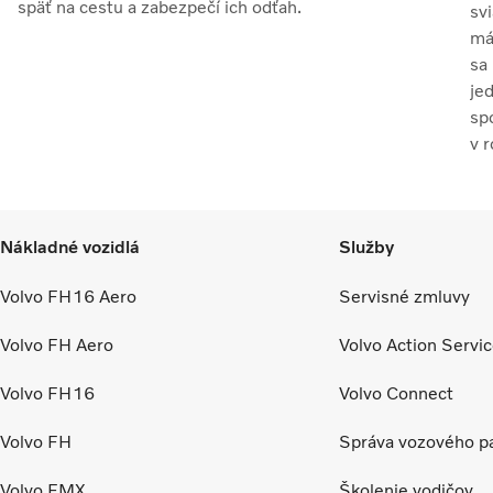
späť na cestu a zabezpečí ich odťah.
svi
má
sa
jed
spo
v 
sv
Nákladné vozidlá
Služby
Volvo FH16 Aero
Servisné zmluvy
Volvo FH Aero
Volvo Action Servi
Volvo FH16
Volvo Connect
Volvo FH
Správa vozového p
Volvo FMX
Školenie vodičov