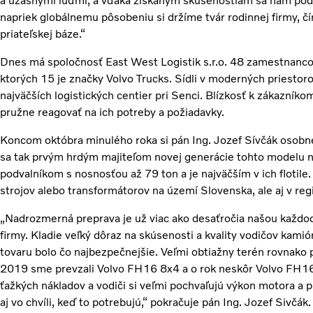
a úžasnými ľuďmi, a vďaka získaným skúsenostiam sa nám pod
napriek globálnemu pôsobeniu si držíme tvár rodinnej firmy, č
priateľskej báze.“
Dnes má spoločnosť East West Logistik s.r.o. 48 zamestnancov
ktorých 15 je značky Volvo Trucks. Sídli v moderných priesto
najväčších logistických centier pri Senci. Blízkosť k zákazní
pružne reagovať na ich potreby a požiadavky.
Koncom októbra minulého roka si pán Ing. Jozef Sívčák osobne
sa tak prvým hrdým majiteľom novej generácie tohto modelu n
podvalníkom s nosnosťou až 79 ton a je najväčším v ich flotile
strojov alebo transformátorov na území Slovenska, ale aj v re
„Nadrozmerná preprava je už viac ako desaťročia našou každ
firmy. Kladie veľký dôraz na skúsenosti a kvality vodičov kami
tovaru bolo čo najbezpečnejšie. Veľmi obtiažny terén rovnako pr
2019 sme prevzali Volvo FH16 8x4 a o rok neskôr Volvo FH16
ťažkých nákladov a vodiči si veľmi pochvaľujú výkon motora a
aj vo chvíli, keď to potrebujú,“ pokračuje pán Ing. Jozef Sivčák.