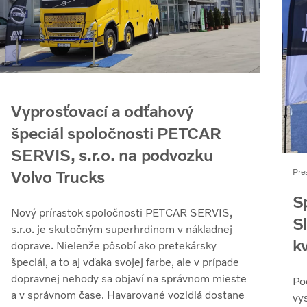
Vyprosťovací a odťahový
špeciál spoločnosti PETCAR
SERVIS, s.r.o. na podvozku
Volvo Trucks
Pre
S
Nový prírastok spoločnosti PETCAR SERVIS,
S
s.r.o. je skutočným superhrdinom v nákladnej
kv
doprave. Nielenže pôsobí ako pretekársky
špeciál, a to aj vďaka svojej farbe, ale v prípade
dopravnej nehody sa objaví na správnom mieste
Po
a v správnom čase. Havarované vozidlá dostane
vy