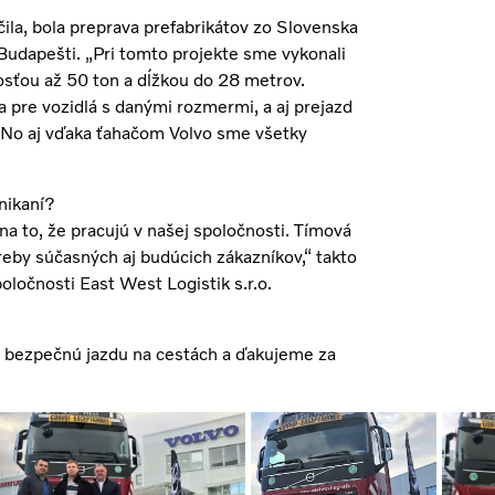
la, bola preprava prefabrikátov zo Slovenska
Budapešti. „Pri tomto projekte sme vykonali
sťou až 50 ton a dĺžkou do 28 metrov.
 pre vozidlá s danými rozmermi, a aj prejazd
. No aj vďaka ťahačom Volvo sme všetky
nikaní?
 na to, že pracujú v našej spoločnosti. Tímová
eby súčasných aj budúcich zákazníkov,“ takto
oločnosti East West Logistik s.r.o.
 bezpečnú jazdu na cestách a ďakujeme za