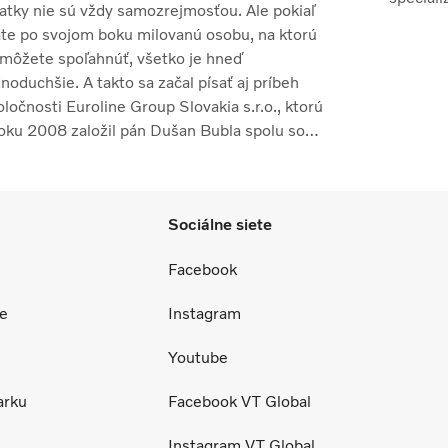
atky nie sú vždy samozrejmosťou. Ale pokiaľ
podnikan
te po svojom boku milovanú osobu, na ktorú
Ing. Rud
 môžete spoľahnúť, všetko je hneď
J.R.Stei
noduchšie. A takto sa začal písať aj príbeh
ločnosti Euroline Group Slovakia s.r.o., ktorú
roku 2008 založil pán Dušan Bubla spolu so
ojou manželkou Luciou Jankovičovou.
Sociálne siete
Facebook
ce
Instagram
Youtube
arku
Facebook VT Global
Instagram VT Global