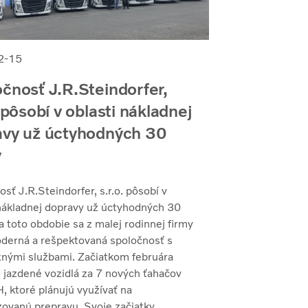
2-15
čnosť J.R.Steindorfer,
. pôsobí v oblasti nákladnej
avy už úctyhodných 30
v
sť J.R.Steindorfer, s.r.o. pôsobí v
 nákladnej dopravy už úctyhodných 30
a toto obdobie sa z malej rodinnej firmy
oderná a rešpektovaná spoločnosť s
nými službami. Začiatkom februára
i jazdené vozidlá za 7 nových ťahačov
, ktoré plánujú využívať na
zovanú prepravu. Svoje začiatky