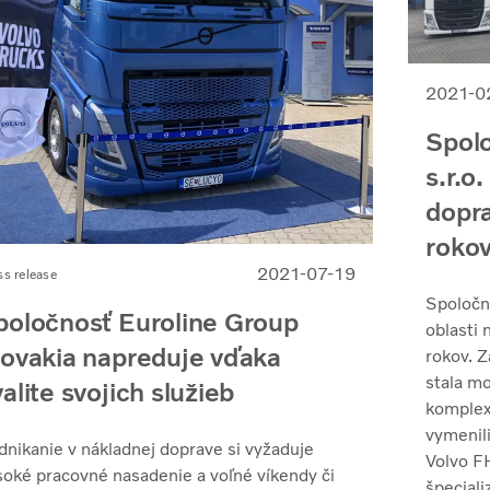
2021-0
Spolo
s.r.o
dopr
roko
2021-07-19
ss release
Spoločno
poločnosť Euroline Group
oblasti
lovakia napreduje vďaka
rokov. Z
stala m
alite svojich služieb
komplex
vymenil
dnikanie v nákladnej doprave si vyžaduje
Volvo FH
soké pracovné nasadenie a voľné víkendy či
špeciali