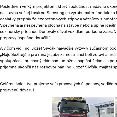
Posledným veľkým projektom, ktorý spoločnosť nedávno ukonči
na stavbu veľkej továrne Samsung na výrobu batérií neďaleko 
desiatky prepráv železobetónových stĺpov a väzníkov s hmotno
Spevnená aj nespevnená plocha na stavbe nebola úplne ideálna
cez horský priechod Donovaly dával vozidlám poriadne zabrať
prepravy úspešne doručili.“
A v čom vidí Ing. Jozef Sivčák najväčšie výzvy v súčasnom pod
„Najdôležitejšie pre mňa je, aby zamestnanci boli zdraví a hrdí
spolupráca a pracovný elán nám umožnia napĺňať želania a potr
príjemne ukončil náš rozhovor pán Ing. Jozef Sivčák, majiteľ sp
Celému kolektívu prajeme veľa pracovných úspechov, vodičom
prejavenú dôveru!