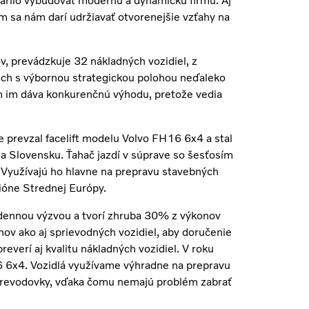
arilo vybudovať modernú a dynamickú firmu. Aj
ím sa nám darí udržiavať otvorenejšie vzťahy na
, prevádzkuje 32 nákladných vozidiel, z
roch s výbornou strategickou polohou neďaleko
kom im dáva konkurenčnú výhodu, pretože vedia
 prevzal facelift modelu Volvo FH16 6x4 a stal
a Slovensku. Ťahač jazdí v súprave so šesťosím
. Využívajú ho hlavne na prepravu stavebných
gióne Strednej Európy.
odennou výzvou a tvorí zhruba 30% z výkonov
ónov ako aj sprievodných vozidiel, aby doručenie
everí aj kvalitu nákladných vozidiel. V roku
 6x4. Vozidlá využívame výhradne na prepravu
 prevodovky, vďaka čomu nemajú problém zabrať