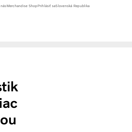
 nás
Merchandise Shop
Prihlásiť sa
Slovenská Republika
e ich každodennou výzvou
tik
iac
nou