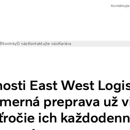
Kontaktujte
ť
Novinky
O nás
Kontaktujte nás
Kariéra
est Logistik je nadrozmerná preprava už viac ako desaťroči
osti East West Logis
zmerná preprava už v
ťročie ich každoden