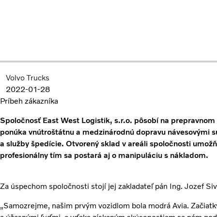
Volvo Trucks
2022-01-28
Príbeh zákazníka
Spoločnosť East West Logistik, s.r.o. pôsobí na prepravnom
ponúka vnútroštátnu a medzinárodnú dopravu návesovými 
a služby špedície. Otvorený sklad v areáli spoločnosti umož
profesionálny tím sa postará aj o manipuláciu s nákladom.
Za úspechom spoločnosti stojí jej zakladateľ pán Ing. Jozef Si
„Samozrejme, našim prvým vozidlom bola modrá Avia. Začiatky