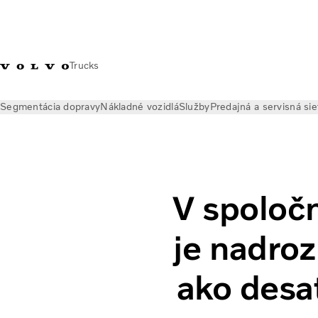
Trucks
Segmentácia dopravy
Nákladné vozidlá
Služby
Predajná a servisná sie
Novinky
Volvo Trucks Magazine Online
V spoločnosti East W
V spoločn
je nadro
ako desa