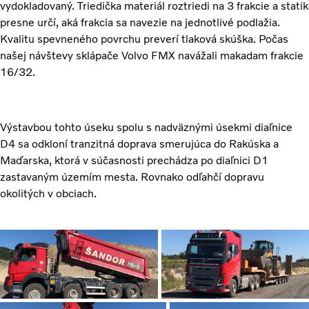
vydokladovaný. Triedička materiál roztriedi na 3 frakcie a statik
presne určí, aká frakcia sa navezie na jednotlivé podlažia.
Kvalitu spevneného povrchu preverí tlaková skúška. Počas
našej návštevy sklápače Volvo FMX navážali makadam frakcie
16/32.
Výstavbou tohto úseku spolu s nadväznými úsekmi diaľnice
D4 sa odkloní tranzitná doprava smerujúca do Rakúska a
Maďarska, ktorá v súčasnosti prechádza po diaľnici D1
zastavaným územím mesta. Rovnako odľahčí dopravu
okolitých v obciach.