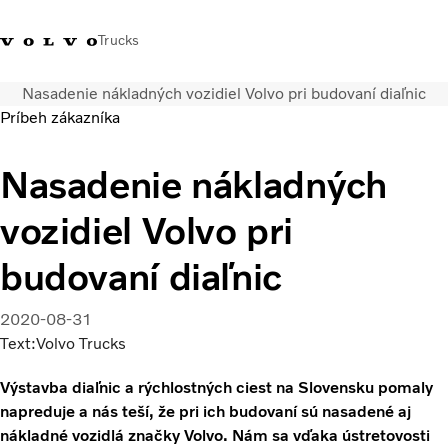
Trucks
Nasadenie nákladných vozidiel Volvo pri budovaní diaľnic
Kontaktujte nás
Merchandise Shop
Prihlásiť sa
Slovenská Republika
Príbeh zákazníka
Segmentácia dopravy
Nasadenie nákladných
Nákladné vozidlá
vozidiel Volvo pri
Služby
Predajná a servisná sieť
budovaní diaľnic
Novinky
O nás
2020-08-31
Kontaktujte nás
Text:Volvo Trucks
Kariéra
Výstavba diaľnic a rýchlostných ciest na Slovensku pomaly
napreduje a nás teší, že pri ich budovaní sú nasadené aj
nákladné vozidlá značky Volvo. Nám sa vďaka ústretovosti