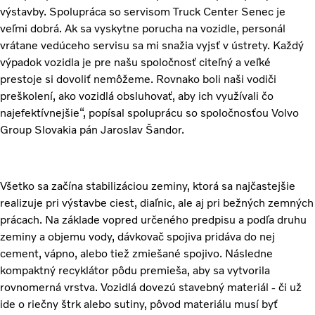
výstavby. Spolupráca so servisom Truck Center Senec je
veľmi dobrá. Ak sa vyskytne porucha na vozidle, personál
vrátane vedúceho servisu sa mi snažia vyjsť v ústrety. Každý
výpadok vozidla je pre našu spoločnosť citeľný a veľké
prestoje si dovoliť nemôžeme. Rovnako boli naši vodiči
preškolení, ako vozidlá obsluhovať, aby ich využívali čo
najefektívnejšie“, popísal spoluprácu so spoločnosťou Volvo
Group Slovakia pán Jaroslav Šandor.
Všetko sa začína stabilizáciou zeminy, ktorá sa najčastejšie
realizuje pri výstavbe ciest, diaľnic, ale aj pri bežných zemných
prácach. Na základe vopred určeného predpisu a podľa druhu
zeminy a objemu vody, dávkovač spojiva pridáva do nej
cement, vápno, alebo tiež zmiešané spojivo. Následne
kompaktný recyklátor pôdu premieša, aby sa vytvorila
rovnomerná vrstva. Vozidlá dovezú stavebný materiál - či už
ide o riečny štrk alebo sutiny, pôvod materiálu musí byť