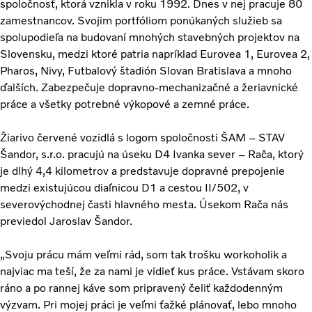
spoločnosť, ktorá vznikla v roku 1992. Dnes v nej pracuje 80
zamestnancov. Svojim portfóliom ponúkaných služieb sa
spolupodieľa na budovaní mnohých stavebných projektov na
Slovensku, medzi ktoré patria napríklad Eurovea 1, Eurovea 2,
Pharos, Nivy, Futbalový štadión Slovan Bratislava a mnoho
ďalších. Zabezpečuje dopravno-mechanizačné a žeriavnické
práce a všetky potrebné výkopové a zemné práce.
Žiarivo červené vozidlá s logom spoločnosti ŠAM – STAV
Šandor, s.r.o. pracujú na úseku D4 Ivanka sever – Rača, ktorý
je dlhý 4,4 kilometrov a predstavuje dopravné prepojenie
medzi existujúcou diaľnicou D1 a cestou II/502, v
severovýchodnej časti hlavného mesta. Úsekom Rača nás
previedol Jaroslav Šandor.
„Svoju prácu mám veľmi rád, som tak trošku workoholik a
najviac ma teší, že za nami je vidieť kus práce. Vstávam skoro
ráno a po rannej káve som pripravený čeliť každodenným
výzvam. Pri mojej práci je veľmi ťažké plánovať, lebo mnoho