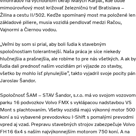
vinohradov na východnom okraji Malých Karpát, kde bude
mimoúrovňový most križovať železničnú trať Bratislava –
Žilina a cestu II/502. Keďže spomínaný most ma položené len
základové piliere, musia vozidlá pendlovať medzi Račou,
Vajnormi a Čiernou vodou.
„Veľmi by som si prial, aby boli ľudia k stavebným
spoločnostiam tolerantnejší. Naša práca je síce niekedy
hlučnejšia a prašnejšia, ale robíme to pre nás všetkých. A ak by
ľudia dali prednosť našim vozidlám pri výjazde zo stavby,
všetko by mohlo ísť plynulejšie“, takto vyjadril svoje pocity pán
Jaroslav Šandor.
Spoločnosť ŠAM – STAV Šandor, s.r.o. má vo svojom vozovom
parku 16 podvozkov Volvo FMX s vyklápacou nadstavbou VS
Mont s plachtovaním. Všetky vozidlá majú výkonný motor 500
koní a sú vybavené prevodovkou I-Shift s pomalými prevodmi
vpred aj vzad. Prepravu stavebných strojov zabezpečuje Volvo
FH16 6x4 s naším najvýkonnejším motorom 750 koní. A na