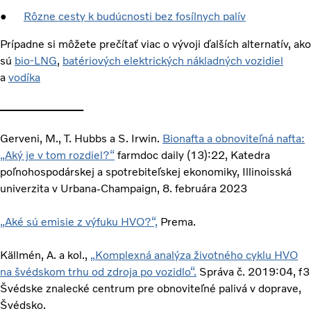
●
Rôzne cesty k budúcnosti bez fosílnych palív
Prípadne si môžete prečítať viac o vývoji ďalších alternatív, ako
sú
bio-LNG
,
batériových elektrických nákladných vozidiel
a
vodíka
____________
Gerveni, M., T. Hubbs a S. Irwin.
Bionafta a obnoviteľná nafta:
„Aký je v tom rozdiel?“
farmdoc daily (13):22, Katedra
poľnohospodárskej a spotrebiteľskej ekonomiky, Illinoisská
univerzita v Urbana-Champaign, 8. februára 2023
„Aké sú emisie z výfuku HVO?“,
Prema.
Källmén, A. a kol.,
„Komplexná analýza životného cyklu HVO
na švédskom trhu od zdroja po vozidlo“.
Správa č. 2019:04, f3
Švédske znalecké centrum pre obnoviteľné palivá v doprave,
Švédsko.