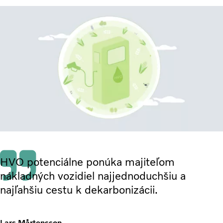
HVO potenciálne ponúka majiteľom
nákladných vozidiel najjednoduchšiu a
najľahšiu cestu k dekarbonizácii.
Lars Mårtensson