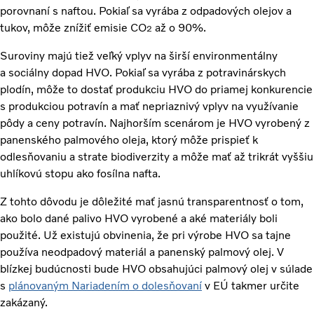
porovnaní s naftou. Pokiaľ sa vyrába z odpadových olejov a
tukov, môže znížiť emisie CO
až o 90%.
2
Suroviny majú tiež veľký vplyv na širší environmentálny
a sociálny dopad HVO. Pokiaľ sa vyrába z potravinárskych
plodín, môže to dostať produkciu HVO do priamej konkurencie
s produkciou potravín a mať nepriaznivý vplyv na využívanie
pôdy a ceny potravín. Najhorším scenárom je HVO vyrobený z
panenského palmového oleja, ktorý môže prispieť k
odlesňovaniu a strate biodiverzity a môže mať až trikrát vyššiu
uhlíkovú stopu ako fosílna nafta.
Z tohto dôvodu je dôležité mať jasnú transparentnosť o tom,
ako bolo dané palivo HVO vyrobené a aké materiály boli
použité. Už existujú obvinenia, že pri výrobe HVO sa tajne
používa neodpadový materiál a panenský palmový olej. V
blízkej budúcnosti bude HVO obsahujúci palmový olej v súlade
s
plánovaným Nariadením o dolesňovaní
v EÚ takmer určite
zakázaný.