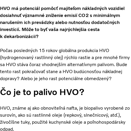
HVO má potenciál pomôcť majiteľom nákladných vozidiel
dosiahnuť významné zníženie emisií CO2 s minimálnym
narušením ich prevádzky alebo nutnosťou dodatočných
investícií.
Môže to byť vaša najrýchlejšia cesta
k dekarbonizácii?
Počas posledných 15 rokov globálna produkcia HVO
(hydrogenovaný rastlinný olej) rýchlo rastie a pre mnohé firmy
sa HVO stáva čoraz vhodnejším alternatívnym palivom. Bude
tento rast pokračovať stane a HVO budúcnosťou nákladnej
dopravy? Alebo je jeho rast potenciálne obmedzený?
Čo je to palivo HVO?
HVO, známe aj ako obnoviteľná nafta, je biopalivo vyrobené zo
surovín, ako sú rastlinné oleje (repkový, slnečnicový, atď.),
živočíšne tuky, použité kuchynské oleje a poľnohospodársky
odpad.