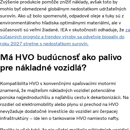
Zvýšenie produkcie pomôže znížiť náklady, avšak toto by
mohlo byť obmedzené globálnym nedostatkom udržateľných
surovín. Ako už bolo spomenuté, odpadové oleje a tuky sú z
environmentálneho hľadiska optimálnymi materiálmi, ale v
súčasnosti sú veľmi žiadané. IEA v skutočnosti odhaduje, že
za
súčasných prognóz a trendov výroby sa odvetvie biopalív do
roku 2027 stretne s nedostatkom surovín.
Má HVO budúcnosť ako palivo
pre nákladné vozidlá?
Kompatibilita HVO s konvenčnými spaľovacími motormi
znamená, že majiteľom nákladných vozidiel potenciálne
ponúka najjednoduchšiu a najľahšiu cestu k dekarbonizácii. Na
rozdiel od elektromobility alebo plynu si prechod na HVO
nevyžaduje dodatočné investície do vozidiel ani čerpacej
infraštruktúry – ide len o tankovanie HVO namiesto nafty.
Realita je však taká, že nie všetci majitelia nákladných vozidiel