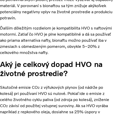
materiál. V porovnaní s bionaftou sa tým znižuje akýkoľvek
potenciálny negatívny vplyv na životné prostredie a produkciu
potravín.
Ďalším dôležitým rozdielom je kompatibilita HVO s naftovými
motormi. Zatiaľ čo HVO je plne kompatibilné a dá sa používať
ako priama alternatíva nafty, bionaftu možno používať iba v
zmesiach s obmedzeným pomerom, obvykle 5–20% z
celkového množstva nafty.
Aký je celkový dopad HVO na
životné prostredie?
Skutočné emisie CO
z výfukových plynov (od nádrže po
2
kolesá) pri používaní HVO sú nulové. Pokiaľ ide o emisie z
celého životného cyklu paliva (od zdroja po kolesá), zníženie
CO
závisí od použitej vstupnej suroviny. Ak sa HVO vyrába
2
napríklad z repkového oleja, dosiahne sa 25% úspory v