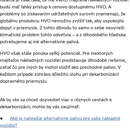
budú mať ľahký prístup k cenovo dostupnému HVO. A
problémy so získavaním udržateľných surovín znamenajú, že
globálnu produkciu HVO nemožno zvýšiť tak, aby uspokojila
dopyt v priemysle. Z tohto dôvodu to samo o sebe nevyrieši
klimatický problém tohto odvetvia – a z dlhodobého hľadiska
potrebujeme aj iné alternatívne palivá.
HVO však stále ponúka veľký potenciál. Pre niektorých
majiteľov nákladných vozidiel predstavuje dlhodobé riešenie,
zatiaľ čo pre iných by mohol slúžiť ako prechodné palivo. V
každom prípade zohráva dôležitú úlohu pri dekarbonizácii
dopravného priemyslu.
Ak by ste sa chceli dozvedieť viac o rôznych cestách k
dekarbonizácii, mohlo by vás zaujímať:
●
Aké je najlepšie alternatívne palivo pre vaše nákladné
vozidlo?