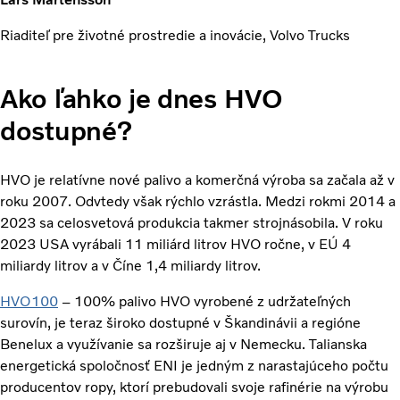
Riaditeľ pre životné prostredie a inovácie, Volvo Trucks
Ako ľahko je dnes HVO
dostupné?
HVO je relatívne nové palivo a komerčná výroba sa začala až v
roku 2007. Odvtedy však rýchlo vzrástla. Medzi rokmi 2014 a
2023 sa celosvetová produkcia takmer strojnásobila. V roku
2023 USA vyrábali 11 miliárd litrov HVO ročne, v EÚ 4
miliardy litrov a v Číne 1,4 miliardy litrov.
HVO100
– 100% palivo HVO vyrobené z udržateľných
surovín, je teraz široko dostupné v Škandinávii a regióne
Benelux a využívanie sa rozširuje aj v Nemecku. Talianska
energetická spoločnosť ENI je jedným z narastajúceho počtu
producentov ropy, ktorí prebudovali svoje rafinérie na výrobu