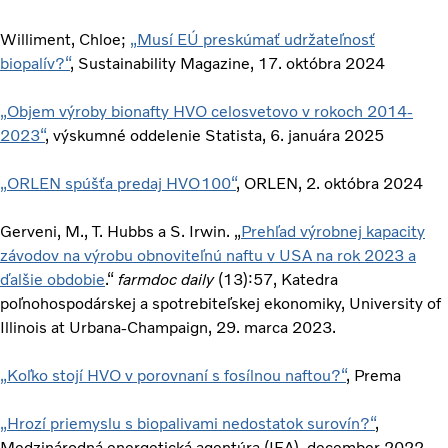
Williment, Chloe;
„Musí EÚ preskúmať udržateľnosť
biopalív?“
, Sustainability Magazine, 17. októbra 2024
„Objem výroby bionafty HVO celosvetovo v rokoch 2014-
2023“
, výskumné oddelenie Statista, 6. januára 2025
„ORLEN spúšťa predaj HVO100“
, ORLEN, 2. októbra 2024
Gerveni, M., T. Hubbs a S. Irwin. „
Prehľad výrobnej kapacity
závodov na výrobu obnoviteľnú naftu v USA na rok 2023 a
ďalšie obdobie
.“
farmdoc daily
(13):57, Katedra
poľnohospodárskej a spotrebiteľskej ekonomiky, University of
Illinois at Urbana-Champaign, 29. marca 2023.
„Koľko stojí HVO v porovnaní s fosílnou naftou?“
, Prema
„Hrozí priemyslu s biopalivami nedostatok surovín?“
,
Medzinárodná energetická agentúra (IEA), december 2022.