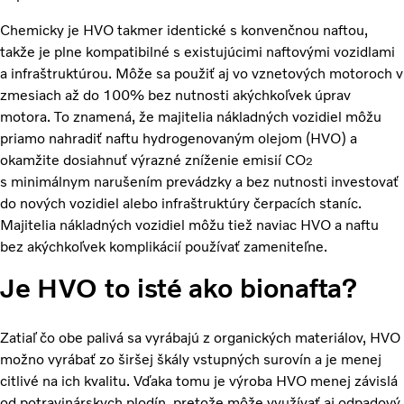
Chemicky je HVO takmer identické s konvenčnou naftou,
takže je plne kompatibilné s existujúcimi naftovými vozidlami
a infraštruktúrou. Môže sa použiť aj vo vznetových motoroch v
zmesiach až do 100% bez nutnosti akýchkoľvek úprav
motora. To znamená, že majitelia nákladných vozidiel môžu
priamo nahradiť naftu hydrogenovaným olejom (HVO) a
okamžite dosiahnuť výrazné zníženie emisií CO
2
s minimálnym narušením prevádzky a bez nutnosti investovať
do nových vozidiel alebo infraštruktúry čerpacích staníc.
Majitelia nákladných vozidiel môžu tiež naviac HVO a naftu
bez akýchkoľvek komplikácií používať zameniteľne.
Je HVO to isté ako bionafta?
Zatiaľ čo obe palivá sa vyrábajú z organických materiálov, HVO
možno vyrábať zo širšej škály vstupných surovín a je menej
citlivé na ich kvalitu. Vďaka tomu je výroba HVO menej závislá
od potravinárskych plodín, pretože môže využívať aj odpadový