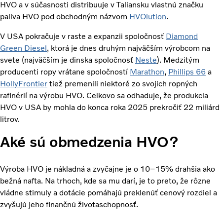
HVO a v súčasnosti distribuuje v Taliansku vlastnú značku
paliva HVO pod obchodným názvom
HVOlution
.
V USA pokračuje v raste a expanzii spoločnosť
Diamond
Green Diesel
, ktorá je dnes druhým najväčším výrobcom na
svete (najväčším je dinska spoločnosť
Neste
).
Medzitým
producenti ropy vrátane spoločností
Marathon
,
Phillips 66
a
HollyFrontier
tiež premenili niektoré zo svojich ropných
rafinérií na výrobu HVO. Celkovo sa odhaduje, že produkcia
HVO v USA by mohla do konca roka 2025 prekročiť 22 miliárd
litrov.
Aké sú obmedzenia HVO?
Výroba HVO je nákladná a zvyčajne je o 10–15% drahšia ako
bežná nafta. Na trhoch, kde sa mu darí, je to preto, že rôzne
vládne stimuly a dotácie pomáhajú preklenúť cenový rozdiel a
zvyšujú jeho finančnú životaschopnosť.