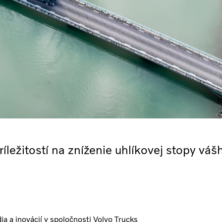
ríležitostí na zníženie uhlíkovej stopy váš
ia a inovácií v spoločnosti Volvo Trucks