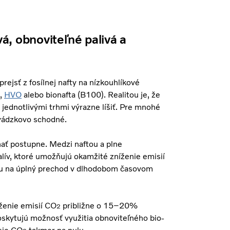
, obnoviteľné palivá a
rejsť z fosílnej nafty na nízkouhlíkové
,
HVO
alebo bionafta (B100). Realitou je, že
 jednotlivými trhmi výrazne líšiť. Pre mnohé
evádzkovo schodné.
ať postupne. Medzi naftou a plne
alív, ktoré umožňujú okamžité zníženie emisií
rmu na úplný prechod v dlhodobom časovom
íženie emisií CO
približne o 15–20%
2
skytujú možnosť využitia obnoviteľného bio-