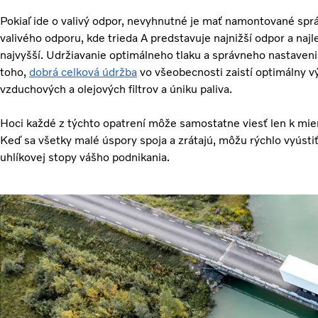
Pokiaľ ide o valivý odpor, nevyhnutné je mať namontované sprá
valivého odporu, kde trieda A predstavuje najnižší odpor a najl
najvyšší. Udržiavanie optimálneho tlaku a správneho nastaveni
toho,
dobrá celková údržba
vo všeobecnosti zaistí optimálny v
vzduchových a olejových filtrov a úniku paliva.
Hoci každé z týchto opatrení môže samostatne viesť len k miern
Keď sa všetky malé úspory spoja a zrátajú, môžu rýchlo vyúst
uhlíkovej stopy vášho podnikania.