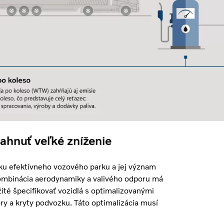
hnuť veľké zníženie
zku efektívneho vozového parku a jej význam
ombinácia aerodynamiky a valivého odporu má
žité špecifikovať vozidlá s optimalizovanými
ry a kryty podvozku. Táto optimalizácia musí