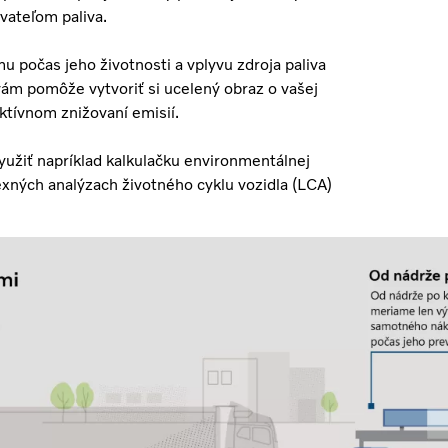
vateľom paliva.
u počas jeho životnosti a vplyvu zdroja paliva
ám pomôže vytvoriť si ucelený obraz o vašej
ktívnom znižovaní emisií.
užiť napríklad kalkulačku environmentálnej
exných analýzach životného cyklu vozidla (LCA)