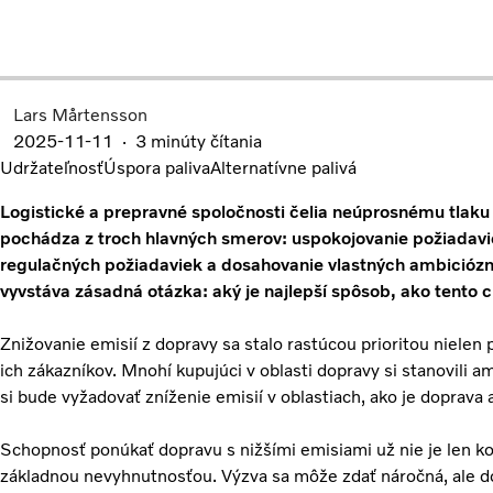
Lars Mårtensson
2025-11-11
3 minúty čítania
Udržateľnosť
Úspora paliva
Alternatívne palivá
Logistické a prepravné spoločnosti čelia neúprosnému tlaku n
pochádza z troch hlavných smerov: uspokojovanie požiadavi
regulačných požiadaviek a dosahovanie vlastných ambicióznyc
vyvstáva zásadná otázka: aký je najlepší spôsob, ako tento c
Znižovanie emisií z dopravy sa stalo rastúcou prioritou niele
ich zákazníkov. Mnohí kupujúci v oblasti dopravy si stanovili 
si bude vyžadovať zníženie emisií v oblastiach, ako je doprava a
Schopnosť ponúkať dopravu s nižšími emisiami už nie je len k
základnou nevyhnutnosťou. Výzva sa môže zdať náročná, ale dob