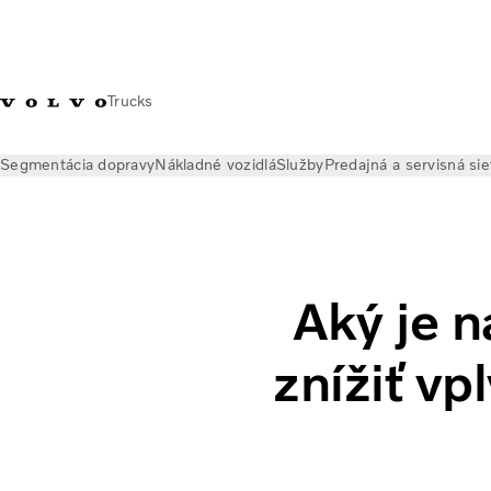
Trucks
Segmentácia dopravy
Nákladné vozidlá
Služby
Predajná a servisná sie
Novinky
Postrehy o alternatívnych palivách
Ako znížiť vplyv
Aký je n
znížiť vp