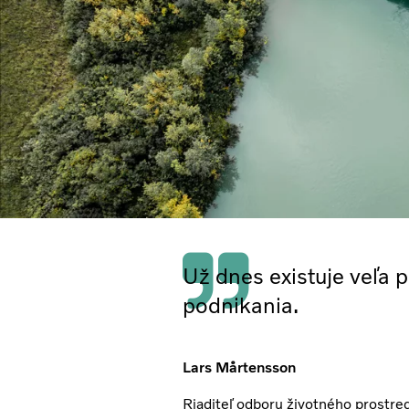
Už dnes existuje veľa p
podnikania.
Lars Mårtensson
Riaditeľ odboru životného prostred