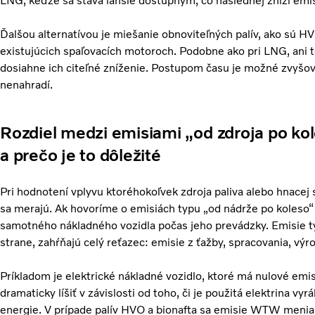
LNG, keďže sa stáva ľahšie dostupným, čo následnej zníži emi
Ďalšou alternatívou je miešanie obnoviteľných palív, ako sú H
existujúcich spaľovacích motoroch. Podobne ako pri LNG, ani 
dosiahne ich citeľné zníženie.
Postupom času je možné zvyšovať
nenahradí.
Rozdiel medzi emisiami „od zdroja po kol
a prečo je to dôležité
Pri hodnotení vplyvu ktoréhokoľvek zdroja paliva alebo hnacej 
sa merajú. Ak hovoríme o emisiách typu „od nádrže po koleso
samotného nákladného vozidla počas jeho prevádzky. Emisie t
strane, zahŕňajú celý reťazec: emisie z ťažby, spracovania, výr
Príkladom je elektrické nákladné vozidlo, ktoré má nulové 
dramaticky líšiť v závislosti od toho, či je použitá elektrina vy
energie. V prípade palív HVO a bionafta sa emisie WTW menia 