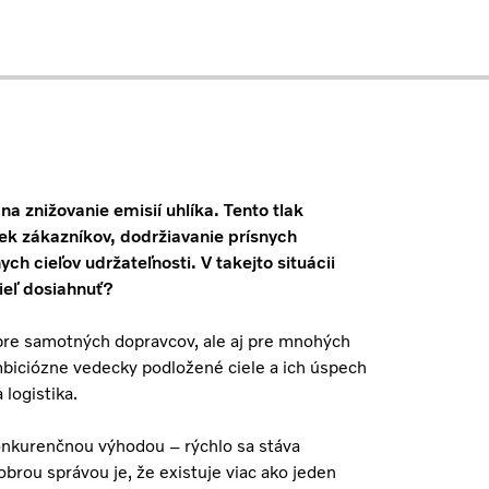
a znižovanie emisií uhlíka. Tento tlak
ek zákazníkov, dodržiavanie prísnych
h cieľov udržateľnosti. V takejto situácii
ieľ dosiahnuť?
n pre samotných dopravcov, ale aj pre mnohých
ambiciózne vedecky podložené ciele a ich úspech
 logistika.
onkurenčnou výhodou – rýchlo sa stáva
rou správou je, že existuje viac ako jeden