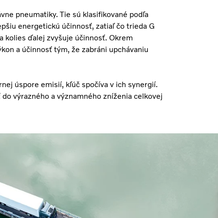
vne pneumatiky. Tie sú klasifikované podľa
epšiu energetickú účinnosť, zatiaľ čo trieda G
a kolies ďalej zvyšuje účinnosť. Okrem
ýkon a účinnosť tým, že zabráni upchávaniu
ej úspore emisií, kľúč spočíva v ich synergií.
iť do výrazného a významného zníženia celkovej