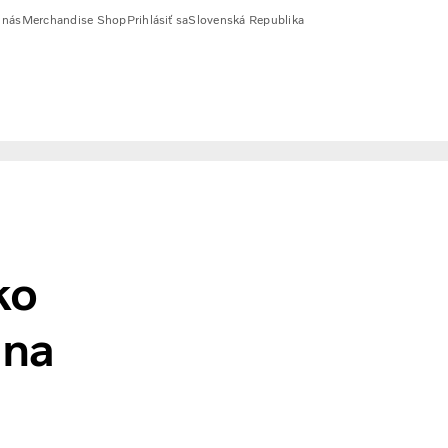
 nás
Merchandise Shop
Prihlásiť sa
Slovenská Republika
ko
 na