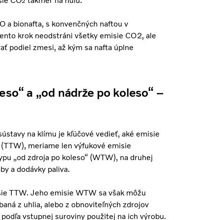
sie CO
takmer na nulu.
2
VO a bionafta, s konvenčných naftou v
tento krok neodstráni všetky emisie CO2, ale
 podiel zmesi, až kým sa nafta úplne
eso“ a „od nádrže po koleso“ –
sústavy na klímu je kľúčové vedieť, aké emisie
“ (TTW), meriame len výfukové emisie
ypu „od zdroja po koleso“ (WTW), na druhej
oby a dodávky paliva.
emisie TTW. Jeho emisie WTW sa však môžu
rábaná z uhlia, alebo z obnoviteľných zdrojov
podľa vstupnej suroviny použitej na ich výrobu.