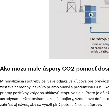
Ako môžu malé úspory CO2 pomôcť dosia
Minimalizácia spotreby paliva je odjakživa kľúčová pre prevád
zostáva nemenný, nakoľko priamo súvisí s produkciou CO
. K
2
priamy pozitívny vplyv na uhlíkovú stopu vozidla. Preto je dôle
aerodynamickými prvkami, ako sú spojlery, vzduchové deflekto
zahŕňať aj náves, aby sa využil plný potenciál celej súpravy.