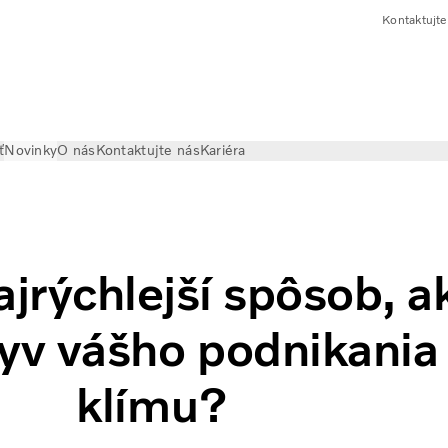
Kontaktujte
ť
Novinky
O nás
Kontaktujte nás
Kariéra
 vášho nákladného vozidla na klímu
ajrýchlejší spôsob, a
lyv vášho podnikania
klímu?