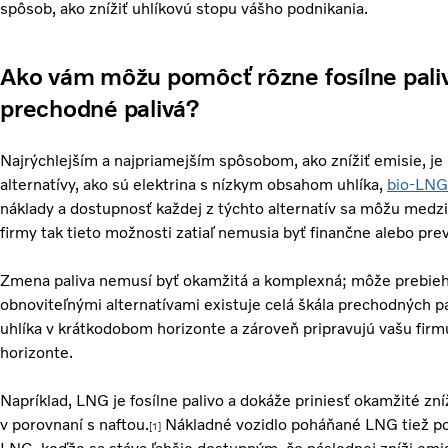
spôsob, ako znížiť uhlíkovú stopu vášho podnikania.
Ako vám môžu pomôcť rôzne fosílne palivá
prechodné palivá?
Najrýchlejším a najpriamejším spôsobom, ako znížiť emisie, je p
alternatívy, ako sú elektrina s nízkym obsahom uhlíka,
bio-LNG
náklady a dostupnosť každej z týchto alternatív sa môžu medzi
firmy tak tieto možnosti zatiaľ nemusia byť finančne alebo pr
Zmena paliva nemusí byť okamžitá a komplexná; môže prebieh
obnoviteľnými alternatívami existuje celá škála prechodných p
uhlíka v krátkodobom horizonte a zároveň pripravujú vašu fi
horizonte.
Napríklad, LNG je fosílne palivo a dokáže priniesť okamžité zn
v porovnaní s naftou.
Nákladné vozidlo poháňané LNG tiež po
[1]