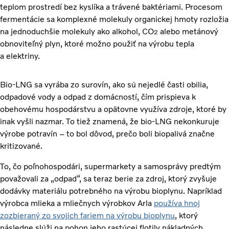
teplom prostredí bez kyslíka a trávené baktériami. Procesom
fermentácie sa komplexné molekuly organickej hmoty rozložia
na jednoduchšie molekuly ako alkohol, CO
alebo metánový
2
obnoviteľný plyn, ktoré možno použiť na výrobu tepla
a elektriny.
Bio-LNG sa vyrába zo surovín, ako sú nejedlé časti obilia,
odpadové vody a odpad z domácností, čím prispieva k
obehovému hospodárstvu a opätovne využíva zdroje, ktoré by
inak vyšli nazmar. To tiež znamená, že bio-LNG nekonkuruje
výrobe potravín – to bol dôvod, prečo boli biopalivá značne
kritizované.
To, čo poľnohospodári, supermarkety a samosprávy predtým
považovali za „odpad“, sa teraz berie za zdroj, ktorý zvyšuje
dodávky materiálu potrebného na výrobu bioplynu. Napríklad
výrobca mlieka a mliečnych výrobkov Arla
používa hnoj
zozbieraný zo svojich fariem na výrobu bioplynu
, ktorý
následne slúži na pohon jeho rastúcej flotily nákladných