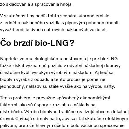
zo skladovania a spracovania hnoja.
V skutočnosti by podľa tohto scenára súhrnné emisie
z jedného nákladného vozidla s plynovým pohonom mohli
vyvážiť emisie dvoch naftových nákladných vozidiel.
Čo brzdí bio-LNG?
Napriek svojmu ekologickému postaveniu je pre bio-LNG
ťažké získať významnú pozíciu v odvetví nákladnej dopravy,
čiastočne kvôli vysokým výrobným nákladom. Aj keď sa
bioplyn vyrába z odpadu a tento proces je pomerne
jednoduchý, náklady sú stále vyššie ako na výrobu nafty.
Tento problém je prevažne spôsobený ekonomickými
faktormi, ako sú úspory z rozsahu a náklady na
distribúciu. Výrobu bioplynu tradične realizujú obce na lokálnej
úrovni. Chýbajú stimuly na to, aby sa stal skutočne efektívnym
palivom, pretože hlavným účelom bolo väčšinou spracovanie