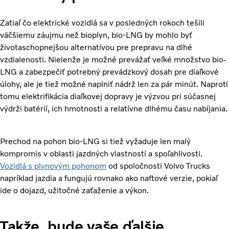
Zatiaľ čo elektrické vozidlá sa v posledných rokoch tešili
väčšiemu záujmu než bioplyn, bio-LNG by mohlo byť
životaschopnejšou alternatívou pre prepravu na dlhé
vzdialenosti. Nielenže je možné prevážať veľké množstvo bio-
LNG a zabezpečiť potrebný prevádzkový dosah pre diaľkové
úlohy, ale je tiež možné naplniť nádrž len za pár minút. Naproti
tomu elektrifikácia diaľkovej dopravy je výzvou pri súčasnej
výdrži batérií, ich hmotnosti a relatívne dlhému času nabíjania.
Prechod na pohon bio-LNG si tiež vyžaduje len malý
kompromis v oblasti jazdných vlastností a spoľahlivosti.
Vozidlá s plynovým pohonom
od spoločnosti Volvo Trucks
napríklad jazdia a fungujú rovnako ako naftové verzie, pokiaľ
ide o dojazd, užitočné zaťaženie a výkon.
Takže, bude vaše ďalšie