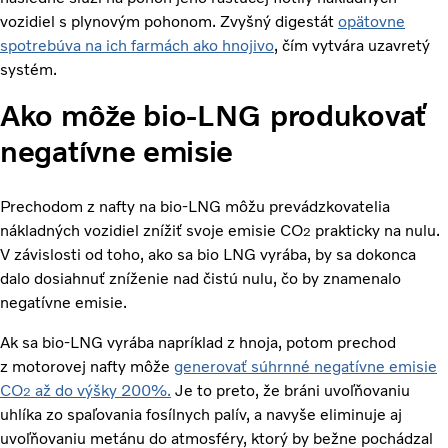
vozidiel s plynovým pohonom. Zvyšný digestát
opätovne
spotrebúva na ich farmách ako hnojivo
, čím vytvára uzavretý
systém.
Ako môže bio-LNG produkovať
negatívne emisie
Prechodom z nafty na bio-LNG môžu prevádzkovatelia
nákladných vozidiel znížiť svoje emisie CO
prakticky na nulu.
2
V závislosti od toho, ako sa bio LNG vyrába, by sa dokonca
dalo dosiahnuť zníženie nad čistú nulu, čo by znamenalo
negatívne emisie.
Ak sa bio-LNG vyrába napríklad z hnoja, potom prechod
z motorovej nafty môže
generovať súhrnné negatívne emisie
CO
až do výšky 200%.
Je to preto, že bráni uvoľňovaniu
2
uhlíka zo spaľovania fosílnych palív, a navyše eliminuje aj
uvoľňovaniu metánu do atmosféry, ktorý by bežne pochádzal