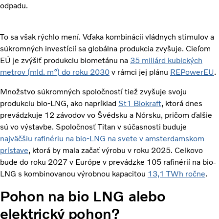
odpadu.
To sa však rýchlo mení. Vďaka kombinácii vládnych stimulov a
súkromných investícií sa globálna produkcia zvyšuje. Cieľom
EÚ je zvýšiť produkciu biometánu na
35 miliárd kubických
metrov (mld. m³) do roku 2030
v rámci jej plánu
REPowerEU
.
Množstvo súkromných spoločností tiež zvyšuje svoju
produkciu bio-LNG, ako napríklad
St1 Biokraft
, ktorá dnes
prevádzkuje 12 závodov vo Švédsku a Nórsku, pričom ďalšie
sú vo výstavbe. Spoločnosť Titan v súčasnosti buduje
najväčšiu rafinériu na bio-LNG na svete v amsterdamskom
prístave
, ktorá by mala začať výrobu v roku 2025. Celkovo
bude do roku 2027 v Európe v prevádzke 105 rafinérií na bio-
LNG s kombinovanou výrobnou kapacitou
13,1 TWh ročne
.
Pohon na bio LNG alebo
elektrický pohon?