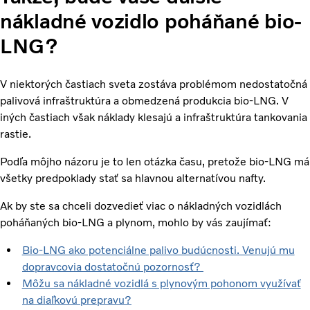
nákladné vozidlo poháňané bio-
LNG?
V niektorých častiach sveta zostáva problémom nedostatočná
palivová infraštruktúra a obmedzená produkcia bio-LNG. V
iných častiach však náklady klesajú a infraštruktúra tankovania
rastie.
Podľa môjho názoru je to len otázka času, pretože bio-LNG má
všetky predpoklady stať sa hlavnou alternatívou nafty.
Ak by ste sa chceli dozvedieť viac o nákladných vozidlách
poháňaných bio-LNG a plynom, mohlo by vás zaujímať:
Bio-LNG ako potenciálne palivo budúcnosti. Venujú mu
dopravcovia dostatočnú pozornosť?
Môžu sa nákladné vozidlá s plynovým pohonom využívať
na diaľkovú prepravu?