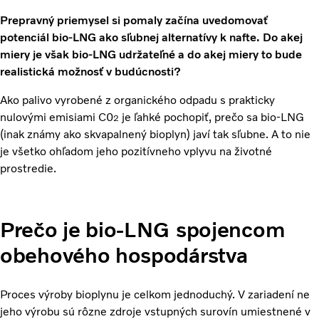
Prepravný priemysel si pomaly začína uvedomovať
potenciál bio-LNG ako sľubnej alternatívy k nafte. Do akej
miery je však bio-LNG udržateľné a do akej miery to bude
realistická možnosť v budúcnosti?
Ako palivo vyrobené z organického odpadu s prakticky
nulovými emisiami C0
je ľahké pochopiť, prečo sa bio-LNG
2
(inak známy ako skvapalnený bioplyn) javí tak sľubne. A to nie
je všetko ohľadom jeho pozitívneho vplyvu na životné
prostredie.
Prečo je bio-LNG spojencom
obehového hospodárstva
Proces výroby bioplynu je celkom jednoduchý. V zariadení ne
jeho výrobu sú rôzne zdroje vstupných surovín umiestnené v