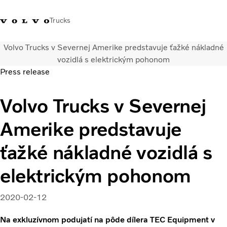
Trucks
Volvo Trucks v Severnej Amerike predstavuje ťažké nákladné
Kontaktujte nás
Merchandise Shop
Prihlásiť sa
Slovenská Republika
vozidlá s elektrickým pohonom
Press release
Segmentácia dopravy
Volvo Trucks v Severnej
Nákladné vozidlá
Služby
Amerike predstavuje
Predajná a servisná sieť
Novinky
ťažké nákladné vozidlá s
O nás
Kontaktujte nás
elektrickým pohonom
Kariéra
2020-02-12
Na exkluzívnom podujatí na pôde dílera TEC Equipment v