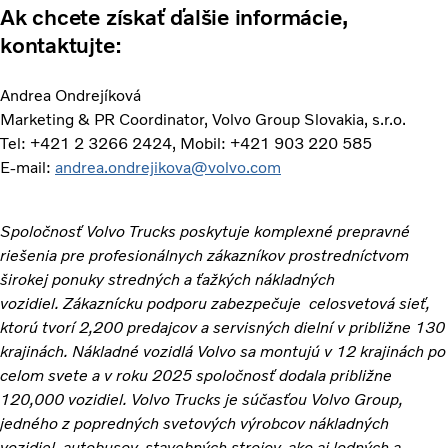
Ak chcete získať ďalšie informácie,
kontaktujte:
Andrea Ondrejíková
Marketing & PR Coordinator, Volvo Group Slovakia, s.r.o.
Tel: +421 2 3266 2424, Mobil: +421 903 220 585
E-mail:
andrea.ondrejikova@volvo.com
Spoločnosť Volvo Trucks poskytuje komplexné prepravné
riešenia pre profesionálnych zákazníkov prostredníctvom
širokej ponuky stredných a ťažkých nákladných
vozidiel. Zákaznícku podporu zabezpečuje celosvetová sieť,
ktorú tvorí 2,200 predajcov a servisných dielní v približne 130
krajinách. Nákladné vozidlá Volvo sa montujú v 12 krajinách po
celom svete a v roku 2025 spoločnosť dodala približne
120,000 vozidiel. Volvo Trucks je súčasťou Volvo Group,
jedného z popredných svetových výrobcov nákladných
vozidiel, autobusov, stavebných strojov, ako aj lodných a