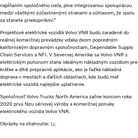
napĺňaním spoločného cieľa, plne integrovanou spoluprácou
medzi všetkými zúčastnenými stranami a súhlasom, že spolu
sa stanete priekopníkmi.”
Projektové elektrické vozidlá Volvo VNR budú zaradené do
reálnej komerčnej prevádzky vďaka dvom popredným
kalifornským dopravným spoločnostiam, Dependable Supply
Chain Services a NFI. V Severnej Amerike sa Volvo VNR s
elektrickým pohonom stane ideálnym nákladným vozidlom pre
krátke a dlhé prepravné aplikácie, ako je ťažká nákladná
doprava v mestách a ďalších oblastiach, kde budú mať
elektrické vozidlá najlepšie uplatnenie.
Spoločnosť Volvo Trucks North America začne koncom roka
2020 prvú fázu sériovej výroby a komerčnej ponuky
elektrického vozidla Volvo VNR.
Obrázky na stiahnutie:
tu