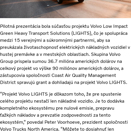
Pilotná prezentácia bola súčasťou projektu Volvo Low Impact
Green Heavy Transport Solutions (LIGHTS), čo je spolupráca
medzi 15 verejnými a súkromnými partnermi, aby sa
preukázala životaschopnosť elektrických nákladných vozidiel v
hustej premávke a v mestských oblastiach. Skupina Volvo
Group prispela sumou 36.7 milióna amerických dolárov na
celkový projekt vo výške 90 miliónov amerických dolárov, a
zástupcovia spoločnosti Coast Air Quality Management
District spravujú grant a dohliadajú na projekt Volvo LIGHTS.
“Projekt Volvo LIGHTS je dôkazom toho, že pre spustenie
celého projektu nestačí len nákladné vozidlo. Je to dodávka
kompletného ekosystému pre nulové emisie, prepravu
ťažkých nákladov a prevzatie zodpovednosti za tento
ekosystém,” povedal Peter Voorhoeve, prezident spoločnosti
Volvo Trucks North America. “Môžete to dosiahnuť len