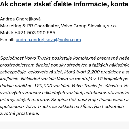
Ak chcete získať ďalšie informácie, konta
Andrea Ondrejíková
Marketing & PR Coordinator, Volvo Group Slovakia, s.r.o.
Mobil: +421 903 220 585
E-mail:
andrea.ondrejikova@volvo.com
Spoločnosť Volvo Trucks poskytuje komplexné prepravné rieše
prostredníctvom širokej ponuky stredných a ťažkých nákladnýc
zabezpečuje celosvetová sieť, ktorú tvorí 2,200 predajcov a se
krajinách. Nákladné vozidlá Volvo sa montujú v 12 krajinách p
dodala približne 120,000 vozidiel. Volvo Trucks je súčasťou V
svetových výrobcov nákladných vozidiel, autobusov, stavebných
priemyselných motorov. Skupina tiež poskytuje financovanie a
spoločnosti Volvo Trucks sa zakladá na kľúčových hodnotách – k
životné prostredie.