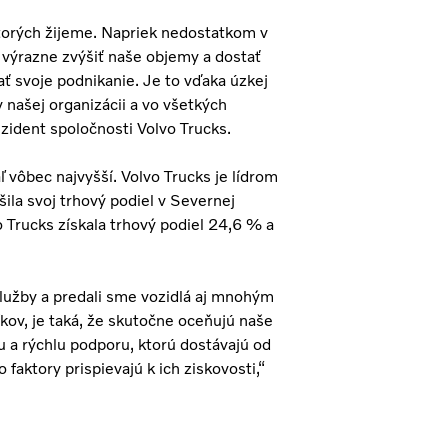
ktorých žijeme. Napriek nedostatkom v
výrazne zvýšiť naše objemy a dostať
ať svoje podnikanie. Je to vďaka úzkej
v našej organizácii a vo všetkých
zident spoločnosti Volvo Trucks.
 vôbec najvyšší. Volvo Trucks je lídrom
šila svoj trhový podiel v Severnej
o Trucks získala trhový podiel 24,6 % a
služby a predali sme vozidlá aj mnohým
ov, je taká, že skutočne oceňujú naše
u a rýchlu podporu, ktorú dostávajú od
o faktory prispievajú k ich ziskovosti,“