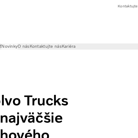
Kontaktujte
ť
Novinky
O nás
Kontaktujte nás
Kariéra
rdný – doposiaľ najväčšie objemy a zvýšenie trhového podielu
lvo Trucks
 najväčšie
rhového