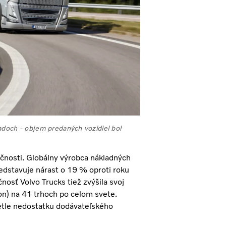
adoch - objem predaných vozidiel bol
očnosti. Globálny výrobca nákladných
edstavuje nárast o 19 % oproti roku
osť Volvo Trucks tiež zvýšila svoj
on) na 41 trhoch po celom svete.
etle nedostatku dodávateľského