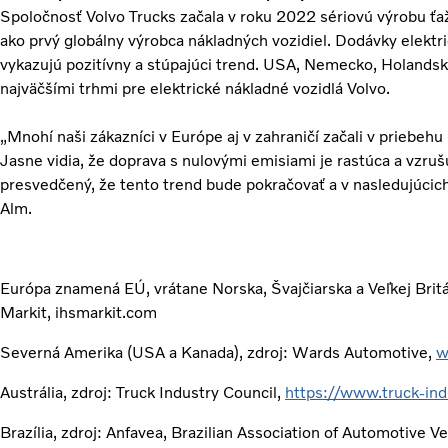
Spoločnosť Volvo Trucks začala v roku 2022 sériovú výrobu ťaž
ako prvý globálny výrobca nákladných vozidiel. Dodávky elektri
vykazujú pozitívny a stúpajúci trend. USA, Nemecko, Holands
najväčšími trhmi pre elektrické nákladné vozidlá Volvo.
„Mnohí naši zákazníci v Európe aj v zahraničí začali v priebehu
Jasne vidia, že doprava s nulovými emisiami je rastúca a vzru
presvedčený, že tento trend bude pokračovať a v nasledujúcich
Alm.
Európa znamená EÚ, vrátane Norska, Švajčiarska a Veľkej Brit
Markit, ihsmarkit.com
Severná Amerika (USA a Kanada), zdroj: Wards Automotive,
w
Austrália, zdroj: Truck Industry Council,
https://www.truck-ind
Brazília, zdroj: Anfavea, Brazilian Association of Automotive V