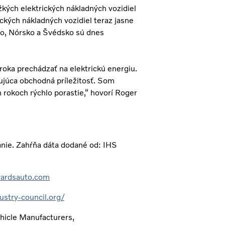
kých elektrických nákladných vozidiel
ckých nákladných vozidiel teraz jasne
ko, Nórsko a Švédsko sú dnes
 roka prechádzať na elektrickú energiu.
šujúca obchodná príležitosť. Som
 rokoch rýchlo porastie,“ hovorí Roger
ánie. Zahŕňa dáta dodané od: IHS
ardsauto.com
ustry-council.org/
ehicle Manufacturers,