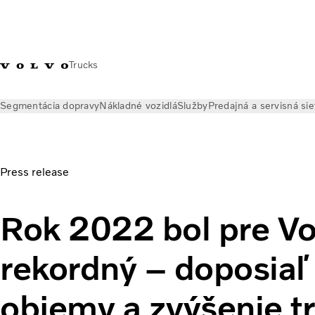
Trucks
Segmentácia dopravy
Nákladné vozidlá
Služby
Predajná a servisná sie
Novinky
Tlačové správy
Rok 2022 bol pre Volvo Trucks reko
Press release
Rok 2022 bol pre Vo
rekordný – doposiaľ
objemy a zvýšenie t