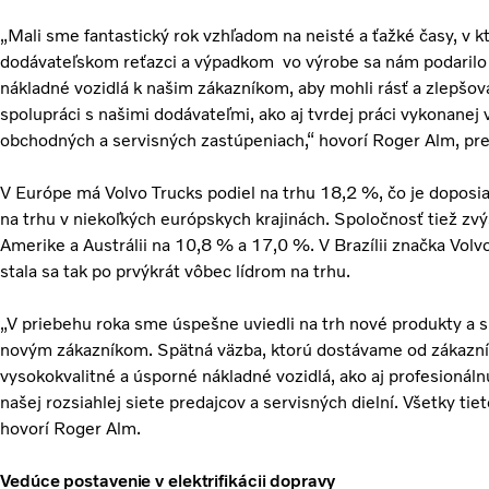
„Mali sme fantastický rok vzhľadom na neisté a ťažké časy, v 
dodávateľskom reťazci a výpadkom vo výrobe sa nám podarilo 
nákladné vozidlá k našim zákazníkom, aby mohli rásť a zlepšov
spolupráci s našimi dodávateľmi, ako aj tvrdej práci vykonanej 
obchodných a servisných zastúpeniach,“ hovorí Roger Alm, pre
V Európe má Volvo Trucks podiel na trhu 18,2 %, čo je doposiaľ
na trhu v niekoľkých európskych krajinách. Spoločnosť tiež zvý
Amerike a Austrálii na 10,8 % a 17,0 %. V Brazílii značka Volv
stala sa tak po prvýkrát vôbec lídrom na trhu.
„V priebehu roka sme úspešne uviedli na trh nové produkty a 
novým zákazníkom. Spätná väzba, ktorú dostávame od zákazník
vysokokvalitné a úsporné nákladné vozidlá, ako aj profesionáln
našej rozsiahlej siete predajcov a servisných dielní. Všetky tiet
hovorí Roger Alm.
Vedúce postavenie v elektrifikácii dopravy