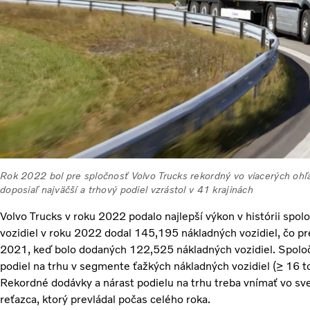
Rok 2022 bol pre spločnosť Volvo Trucks rekordný vo viacerých ohľ
doposiaľ najväčší a trhový podiel vzrástol v 41 krajinách
Volvo Trucks v roku 2022 podalo najlepší výkon v histórii spol
vozidiel v roku 2022 dodal 145,195 nákladných vozidiel, čo pr
2021, keď bolo dodaných 122,525 nákladných vozidiel. Spoločn
podiel na trhu v segmente ťažkých nákladných vozidiel (≥ 16 t
Rekordné dodávky a nárast podielu na trhu treba vnímať vo sv
reťazca, ktorý prevládal počas celého roka.