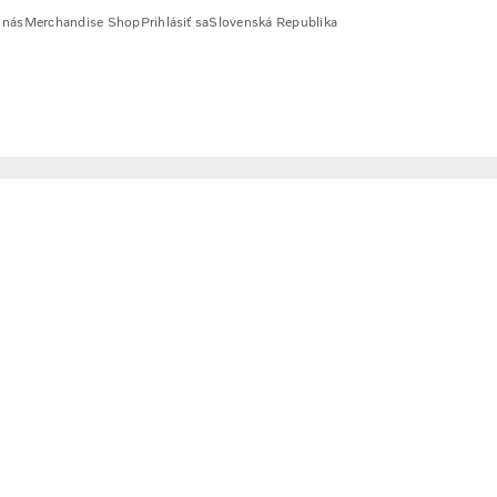
 nás
Merchandise Shop
Prihlásiť sa
Slovenská Republika
 v 41 krajinách