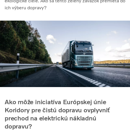
ekologické ciele. Ako sa tento zelený záväzok premieta do
ich výberu dopravy?
Ako môže iniciatíva Európskej únie
Koridory pre čistú dopravu ovplyvniť
prechod na elektrickú nákladnú
dopravu?