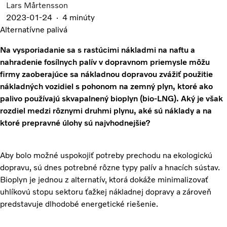
Lars Mårtensson
2023-01-24
4 minúty
Alternatívne palivá
Na vysporiadanie sa s rastúcimi nákladmi na naftu a
nahradenie fosílnych palív v dopravnom priemysle môžu
firmy zaoberajúce sa nákladnou dopravou zvážiť použitie
nákladných vozidiel s pohonom na zemný plyn, ktoré ako
palivo používajú skvapalnený bioplyn (bio-LNG). Aký je však
rozdiel medzi rôznymi druhmi plynu, aké sú náklady a na
ktoré prepravné úlohy sú najvhodnejšie?
Aby bolo možné uspokojiť potreby prechodu na ekologickú
dopravu, sú dnes potrebné rôzne typy palív a hnacích sústav.
Bioplyn je jednou z alternatív, ktorá dokáže minimalizovať
uhlíkovú stopu sektoru ťažkej nákladnej dopravy a zároveň
predstavuje dlhodobé energetické riešenie.