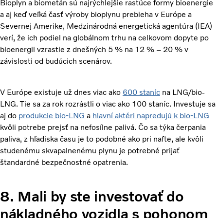
Bioplyn a biometán sú najrýchlejšie rastúce formy bioenergie
a aj keď veľká časť výroby bioplynu prebieha v Európe a
Severnej Amerike, Medzinárodná energetická agentúra (IEA)
verí, že ich podiel na globálnom trhu na celkovom dopyte po
bioenergii vzrastie z dnešných 5 % na 12 % – 20 % v
závislosti od budúcich scenárov.
V Európe existuje už dnes viac ako
600 staníc
na LNG/bio-
LNG. Tie sa za rok rozrástli o viac ako 100 staníc. Investuje sa
aj do
produkcie bio-LNG
a
hlavní aktéri napredujú k bio-LNG
kvôli potrebe prejsť na nefosílne palivá. Čo sa týka čerpania
paliva, z hľadiska času je to podobné ako pri nafte, ale kvôli
studenému skvapalnenému plynu je potrebné prijať
štandardné bezpečnostné opatrenia.
8. Mali by ste investovať do
nákladného vozidla s pohonom