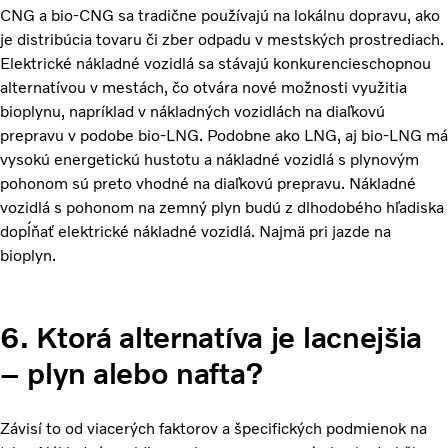
CNG a bio-CNG sa tradične používajú na lokálnu dopravu, ako
je distribúcia tovaru či zber odpadu v mestských prostrediach.
Elektrické nákladné vozidlá sa stávajú konkurencieschopnou
alternatívou v mestách, čo otvára nové možnosti využitia
bioplynu, napríklad v nákladných vozidlách na diaľkovú
prepravu v podobe bio-LNG.
Podobne ako LNG, aj bio-LNG má
vysokú energetickú hustotu a nákladné vozidlá s plynovým
pohonom sú preto vhodné na diaľkovú prepravu. Nákladné
vozidlá s pohonom na zemný plyn budú z dlhodobého hľadiska
dopĺňať elektrické nákladné vozidlá. Najmä pri jazde na
bioplyn.
6. Ktorá alternatíva je lacnejšia
– plyn alebo nafta?
Závisí to od viacerých faktorov a špecifických podmienok na