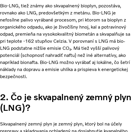
Bio-LNG, tiež známy ako skvapalnený bioplyn, pozostáva,
rovnako ako LNG, predovšetkým z metánu. Bio-LNG je
nefosílne palivo vyrábané procesom, pri ktorom sa bioplyn z
organického odpadu, ako je živočíšny hnoj, kal a potravinový
odpad, premieňa na vysokokvalitný biometán a skvapalňuje sa
pri teplote -162 stupňov Celzia. V porovnaní s LNG má bio-
LNG podstatne nižšie emisie CO₂. Má tiež vyšší palivový
potenciál (schopnosť nahradiť naftu) než iné alternatívy, ako
napríklad bionafta. Bio-LNG možno vyrábať aj lokálne, čo šetrí
náklady na dopravu a emisie uhlíka a prispieva k energetickej
bezpečnosti.
2. Čo je skvapalnený zemný plyn
(LNG)?
Skvapalnený zemný plyn je zemný plyn, ktorý bol na účely
prepravy a skladovania ochladený na dosiahnutie kvapalného