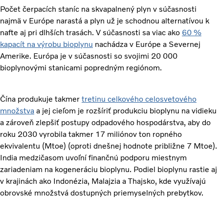
Počet čerpacích staníc na skvapalnený plyn v súčasnosti
najmä v Európe narastá a plyn už je schodnou alternatívou k
nafte aj pri dlhších trasách. V súčasnosti sa viac ako
60 %
kapacít na výrobu bioplynu
nachádza v Európe a Severnej
Amerike. Európa je v súčasnosti so svojimi 20 000
bioplynovými stanicami popredným regiónom.
Čína produkuje takmer
tretinu celkového celosvetového
množstva
a jej cieľom je rozšíriť produkciu bioplynu na vidieku
a zároveň zlepšiť postupy odpadového hospodárstva, aby do
roku 2030 vyrobila takmer 17 miliónov ton ropného
ekvivalentu (Mtoe) (oproti dnešnej hodnote približne 7 Mtoe).
India medzičasom uvoľní finančnú podporu miestnym
zariadeniam na kogeneráciu bioplynu. Podiel bioplynu rastie aj
v krajinách ako Indonézia, Malajzia a Thajsko, kde využívajú
obrovské množstvá dostupných priemyselných prebytkov.