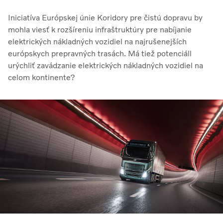
Iniciatíva Európskej únie Koridory pre čistú dopravu by
mohla viesť k rozšíreniu infraštruktúry pre nabíjanie
elektrických nákladných vozidiel na najrušenejších
európskych prepravných trasách. Má tiež potenciáll
urýchliť zavádzanie elektrických nákladných vozidiel na
celom kontinente?