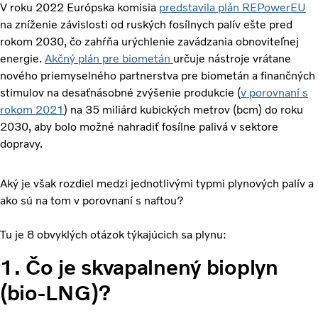
V roku 2022 Európska komisia
predstavila plán REPowerEU
na zníženie závislosti od ruských fosílnych palív ešte pred
rokom 2030, čo zahŕňa urýchlenie zavádzania obnoviteľnej
energie.
Akčný plán pre biometán
určuje nástroje vrátane
nového priemyselného partnerstva pre biometán a finančných
stimulov na desaťnásobné zvýšenie produkcie (
v porovnaní s
rokom 2021
) na 35 miliárd kubických metrov (bcm) do roku
2030, aby bolo možné nahradiť fosílne palivá v sektore
dopravy.
Aký je však rozdiel medzi jednotlivými typmi plynových palív a
ako sú na tom v porovnaní s naftou?
Tu je 8 obvyklých otázok týkajúcich sa plynu:
1. Čo je skvapalnený bioplyn
(bio-LNG)?