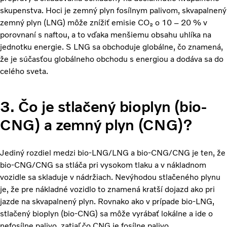
skupenstva. Hoci je zemný plyn fosílnym palivom, skvapalnený
zemný plyn (LNG) môže znížiť emisie CO₂ o 10 – 20 % v
porovnaní s naftou, a to vďaka menšiemu obsahu uhlíka na
jednotku energie. S LNG sa obchoduje globálne, čo znamená,
že je súčasťou globálneho obchodu s energiou a dodáva sa do
celého sveta.
3. Čo je stlačený bioplyn (bio-
CNG) a zemný plyn (CNG)?
Jediný rozdiel medzi bio-LNG/LNG a bio-CNG/CNG je ten, že
bio-CNG/CNG sa stláča pri vysokom tlaku a v nákladnom
vozidle sa skladuje v nádržiach.
Nevýhodou stlačeného plynu
je, že pre nákladné vozidlo to znamená kratší dojazd ako pri
jazde na skvapalnený plyn. Rovnako ako v prípade bio-LNG,
stlačený bioplyn (bio-CNG) sa môže vyrábať lokálne a ide o
nefosílne palivo, zatiaľ čo CNG je fosílne palivo.